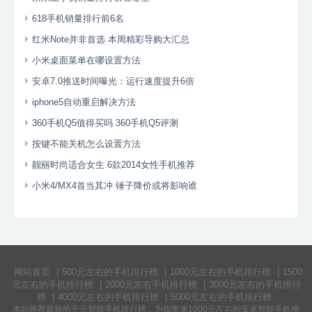
618手机销量排行前6名
红米Note并非首选 本周精彩导购大汇总
小米桌面菜单在哪设置方法
安卓7.0推送时间曝光：运行速度提升6倍
iphone5自动重启解决方法
360手机Q5值得买吗 360手机Q5评测
按键不能关机怎么设置方法
靓丽时尚适合女生 6款2014女性手机推荐
小米4/MX4首当其冲 锤子降价或将影响谁
网站首页
|
500元左右的手机排行榜
|
1000元左右的手机排行榜
|
1500
元左右的手机排行榜
|
2000元左右手机排行榜
|
3000元左右的手机排行
榜
|
4000元左右的手机排行榜
|
5000元左右的手机排行榜
本站推荐最新的千元
智能手机排行榜
，为你带来
1000元左右的安卓智能手机
推