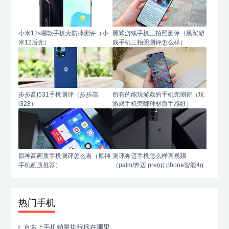
小米12s哪款手机壳防摔测评（小
黑鲨游戏手机三拍照测评（黑鲨游
米12后壳）
戏手机三拍照测评怎么样）
步步高i531手机测评（步步高
所有的能玩游戏的手机壳测评（玩
i328）
游戏手机壳哪种材质手感好）
原神高画质手机测评怎么看（原神
测评奔迈手机怎么样啊视频
手机画质推荐）
（palm/奔迈 pre(g) phone智能4g
手机）
热门手机
京东上手机销量排行榜在哪里