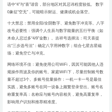
语中“4”与“喜”谐音，部分地区对其忌讳程度较低。 数字
0象征“空无”，可能暗示财运、健康或机会落空。
十大禁忌：禁用全阳/全阴数字、避免数字冲克等。八字
改号必要性：强调个人生辰与数字能量的五行平衡（如
木命人忌过多“4/9”金数）。吉祥号选择法：司天喜提
出“三步选号法”：确定八字用神数字；组合七星吉星磁
场；避免空亡与冲克。
网络环境不佳：避免使用公司WiFi，因其可能因他人违
规操作而波及你的账号。家庭WiFi下，尽量控制账号数
量不超过3个。多账号批量操作：一机一卡一号是最佳
实践，避免多账号在同一设备上频繁登录登出。账号名
称重复率高：名称应与账号内容相关，避免高重复率，
影响用户识别和推荐精准度。