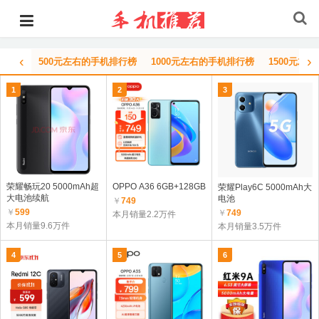
‹
›
500元左右的手机排行榜
1000元左右的手机排行榜
1500元左
1
2
3
荣耀畅玩20 5000mAh超
OPPO A36 6GB+128GB
荣耀Play6C 5000mAh大
大电池续航
电池
￥
749
￥
599
￥
749
本月销量2.2万件
本月销量9.6万件
本月销量3.5万件
4
5
6