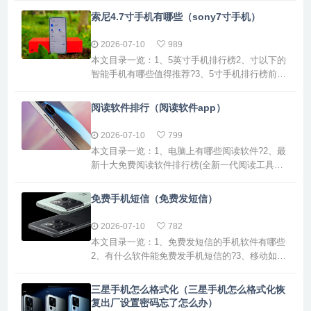
么查小米3手机是否翻新判断小米3是否为翻新的
索尼4.7寸手机有哪些（sony7寸手机）
方法主要有以下几点：检查防伪贴：查看是否具
有官方防伪标贴：小米3手机销售包装上应具有小
2026-07-10
989
米公司提供的防伪贴标，贴标上印有“12365”镭射
本文目录一览：1、5英寸手机排行榜2、寸以下的
字样。刮开防...
智能手机有哪些值得推荐?3、5寸手机排行榜前十
名5英寸手机排行榜英寸左右的手机中，以下几款
比较方便使用：苹果 iPhone SE (第3代)：屏幕大
阅读软件排行（阅读软件app）
小：7英寸，虽然略小于5英寸，但对于习惯小屏
幕的用户来说，这种尺寸非常便于单手操作和携
2026-07-10
799
带。优点：继承了苹果经典的设计，性能强大，
本文目录一览：1、电脑上有哪些阅读软件?2、最
系统流畅...
新十大免费阅读软件排行榜(全新一代阅读工具助
力数字阅读时代的到来...3、儿童阅读软件排行榜
第一名4、阅读软件哪个好用推荐5、十大免费看
免费手机短信（免费发短信）
书软件排行榜6、最好的本地阅读器软件电脑上有
哪些阅读软件?1、熊猫看书电脑版91熊猫看书电
2026-07-10
782
脑版是一款功能十分全面的免费阅读软件，支持
本文目录一览：1、免费发短信的手机软件有哪些
TXT、DOCX...
2、有什么软件能免费发手机短信的?3、移动如何
免费发短信4、免费发手机短信5、如何让手机跟
手机免费发短信?6、手机短信平台免费发短信的
三星手机怎么格式化（三星手机怎么格式化恢
手机软件有哪些免费发短信的手机软件众多，其
复出厂设置密码忘了怎么办）