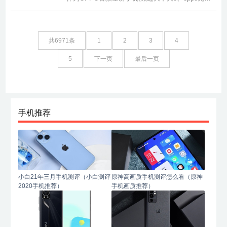
框新机的显示技术如何实现无黑边?4、oppo手机
屏幕周围出现黑色边框?史上黑边最窄的手机史上
黑边最窄的手机是OPPO Find X8s。屏幕边框特
点：OPPO Find X8s的屏幕边框宽度收窄至了惊
共6971条
1
2
3
4
人的25毫米，这一数据刷新了机...
5
下一页
最后一页
手机推荐
小白21年三月手机测评（小白测评
原神高画质手机测评怎么看（原神
2020手机推荐）
手机画质推荐）