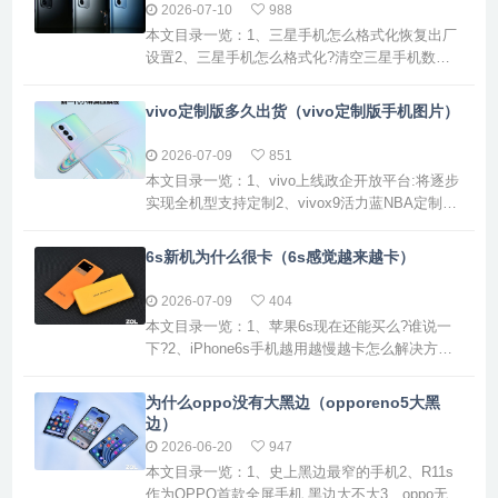
中一些较为流行的包括TextFree、FreeTone、
2026-07-10
988
Pinger和Signal等。 TextFree是一款...
本文目录一览：1、三星手机怎么格式化恢复出厂
设置2、三星手机怎么格式化?清空三星手机数据
的操作方法3、三星手机怎么进入格式化模式?4、
三星手机如何格机5、三星手机内存怎样格式化
vivo定制版多久出货（vivo定制版手机图片）
6、三星手机怎么格式化三星手机怎么格式化恢复
出厂设置1、三星手机恢复出厂设置进行格式化的
2026-07-09
851
方法如下：基础方法： 步骤一：打开手机的菜
本文目录一览：1、vivo上线政企开放平台:将逐步
单，进入设置。 步骤二：...
实现全机型支持定制2、vivox9活力蓝NBA定制版
什么时候上市3、vivox9plusl算不算定制机vivo上
线政企开放平台:将逐步实现全机型支持定制vivo
6s新机为什么很卡（6s感觉越来越卡）
于11月12日正式上线政企开放平台，核心举措与
优势如下：全机型定制支持平台将逐步实现全机
2026-07-09
404
型覆盖，企业客户可直接选用任意公...
本文目录一览：1、苹果6s现在还能买么?谁说一
下?2、iPhone6s手机越用越慢越卡怎么解决方法
3、4年前的iPhone6s,为什么还有这么多人在用?
4、苹果6s换电池手机有点卡为什么5、在网上买
为什么oppo没有大黑边（opporeno5大黑
了苹果6s收到了反应迟钝。。卡怎么回事6、新机
边）
6S有时候会死机怎怎么回事苹果6s现在还能买么?
2026-06-20
947
谁说一下?1、值得注意的是，即使是官方...
本文目录一览：1、史上黑边最窄的手机2、R11s
作为OPPO首款全屏手机,黑边大不大3、oppo无边