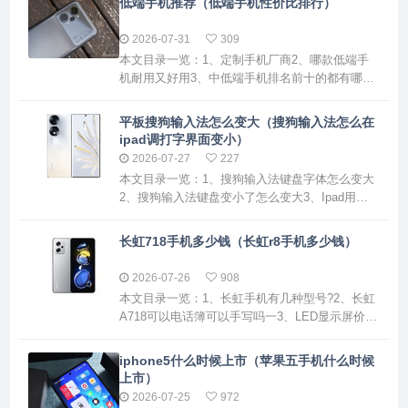
低端手机推荐（低端手机性价比排行）
支持中国移动、中国联通和中国电信三大运营商
的4G网络。以下是关于4G三网通的详细解析：定
2026-07-31
309
义 4G网络：4G网络是第四代移动通信技术，具有
本文目录一览：1、定制手机厂商2、哪款低端手
高速下载、...
机耐用又好用3、中低端手机排名前十的都有哪些,
价格大概多少4、买低端手机选什么牌子最好?5、
买哪个低端手机好定制手机厂商1、原始设计制造
平板搜狗输入法怎么变大（搜狗输入法怎么在
商）是指专注于为品牌厂商提供从设计、研发到
ipad调打字界面变小）
生产全流程服务的顶级代工企业。它们在手机产
2026-07-27
227
业链中占据核心地位，以下是具体的四家及其特
本文目录一览：1、搜狗输入法键盘字体怎么变大
点：华勤技术（HQ）总部...
2、搜狗输入法键盘变小了怎么变大3、Ipad用的
搜狗输入法,键盘跑到屏幕中间了,怎么能弄下来
4、搜狗输入法键盘怎么变大小搜狗输入法键盘字
长虹718手机多少钱（长虹r8手机多少钱）
体怎么变大首先需要打开手机搜狗输入法键盘左
上角设置，如图所示。接下来需要在弹出页面里
2026-07-26
908
找到悬浮键盘，如图所示。点击打开后键盘就会
本文目录一览：1、长虹手机有几种型号?2、长虹
悬浮到页面上方。点击键盘...
A718可以电话簿可以手写吗一3、LED显示屏价格
一平米便宜多少钱4、长虹ga718充电出错怎么维
修?5、请问50寸的等离子长虹离子是618、718和
iphone5什么时候上市（苹果五手机什么时候
818哪个好6、长虹手机有哪些牌子啊长虹手机有
上市）
几种型号?1、长虹手机拥有多种型号，包括U钻、
2026-07-25
972
DG51FK21L17DG31WP7-I、...