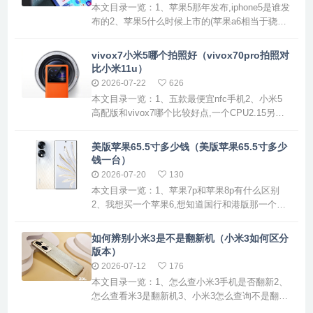
本文目录一览：1、苹果5那年发布,iphone5是谁发
布的2、苹果5什么时候上市的(苹果a6相当于骁龙
多少)3、苹果5什么时候上市的哪一年4、iPhone5
什么时候登入中国内地?苹果5那年发布,iphone5是
vivox7小米5哪个拍照好（vivox70pro拍照对
谁发布的第四代：2010年6月7日发布的iPhone
比小米11u）
4，采用了全新的外观设计，并引入了Retina显示
2026-07-22
626
屏。第五代：20...
本文目录一览：1、五款最便宜nfc手机2、小米5
高配版和vivox7哪个比较好点,一个CPU2.15另一
个CPU1.8。如何选择...3、两千元钱,要买小米还
是vivo?五款最便宜nfc手机vivo X7则是一款性价
美版苹果65.5寸多少钱（美版苹果65.5寸多少
比较高的手机，外观设计精美，性能表现良好。
钱一台）
该手机搭载了骁龙652处理器，配备4GB内存和
2026-07-20
130
64GB存储空间，运行速度...
本文目录一览：1、苹果7p和苹果8p有什么区别
2、我想买一个苹果6,想知道国行和港版那一个划
得来,港版的便宜,但是大陆不...3、学修手机哪家
便宜些?4、苹果65.5寸的手机总体是多大苹果7p
如何辨别小米3是不是翻新机（小米3如何区分
和苹果8p有什么区别苹果7p与苹果8p的主要区别
版本）
如下：外观设计：苹果7p：采用金属后盖设计，
2026-07-12
176
有传统的Home键。苹果8p：采用玻璃后盖设计...
本文目录一览：1、怎么查小米3手机是否翻新2、
怎么查看米3是翻新机3、小米3怎么查询不是翻新
机4、怎么辨别小米3是不是翻新机,是不是假货怎