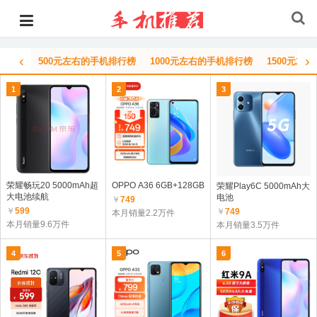
‹
›
500元左右的手机排行榜
1000元左右的手机排行榜
1500元左
1
2
3
荣耀畅玩20 5000mAh超
OPPO A36 6GB+128GB
荣耀Play6C 5000mAh大
大电池续航
电池
￥
749
￥
599
￥
749
本月销量2.2万件
本月销量9.6万件
本月销量3.5万件
4
5
6