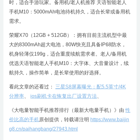
时，适合手游玩家。备用机/老人机推荐 天语智能老人
手机M10：5000mAh电池待机持久，适合长辈或备用机
需求。
荣耀X70（12GB + 512GB）：拥有目前主流机型中最
大的8300mAh超大电池，80W快充且具备IP68防水，
机身轻薄仅199g，适合重度续航需求者。老人/备用机
优选天语智能老人手机M10：大字体、大音量设计，续
航持久，操作简单，是长辈使用的好选择。
看此文章的还看过：
三星S8屏幕曝光：配5.5英寸/4K
分辨率
、
ios刷机卡在恢复出厂设置方法
、
《大电量智能手机推荐排行（最新大电量手机）》由
性
价比高的手机
原创提供，转载请注明
https://www.baijin
g8.cn/paihangbang/27943.html