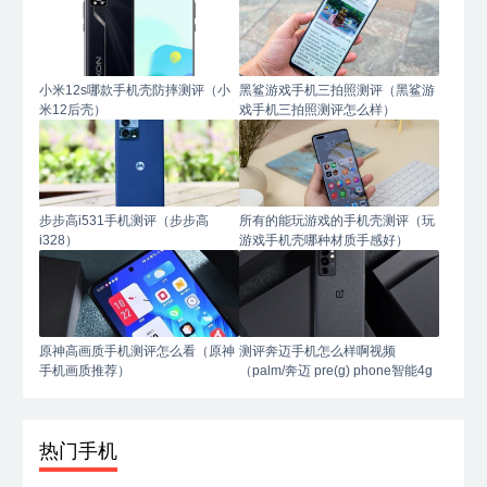
小米12s哪款手机壳防摔测评（小
黑鲨游戏手机三拍照测评（黑鲨游
米12后壳）
戏手机三拍照测评怎么样）
步步高i531手机测评（步步高
所有的能玩游戏的手机壳测评（玩
i328）
游戏手机壳哪种材质手感好）
原神高画质手机测评怎么看（原神
测评奔迈手机怎么样啊视频
手机画质推荐）
（palm/奔迈 pre(g) phone智能4g
手机）
热门手机