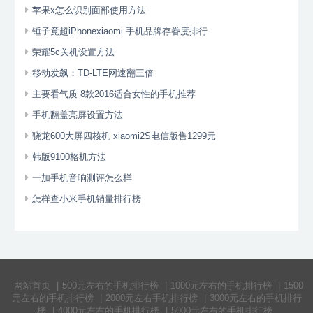
苹果x怎么识别面部使用方法
锤子竟超iPhonexiaomi 手机品牌存眷度排行
荣耀5c关机设置方法
移动发飙：TD-LTE网速翻三倍
主要看气质 8款2016适合女性的手机推荐
手机翻盖亮屏设置方法
骁龙600大屏四核机 xiaomi2S电信版售1299元
韩版9100格机方法
一加手机音响测评怎么样
怎样查小米手机销量排行榜
网站首页
|
500元左右的手机排行榜
|
1000元左右的手机排行榜
|
1500
元左右的手机排行榜
|
2000元左右手机排行榜
|
3000元左右的手机排行
榜
|
4000元左右的手机排行榜
|
5000元左右的手机排行榜