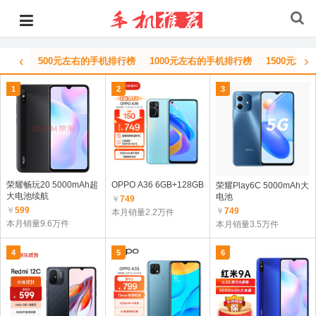
‹
›
500元左右的手机排行榜
1000元左右的手机排行榜
1500元左
1
2
3
荣耀畅玩20 5000mAh超
OPPO A36 6GB+128GB
荣耀Play6C 5000mAh大
大电池续航
电池
￥
749
￥
599
￥
749
本月销量2.2万件
本月销量9.6万件
本月销量3.5万件
4
5
6