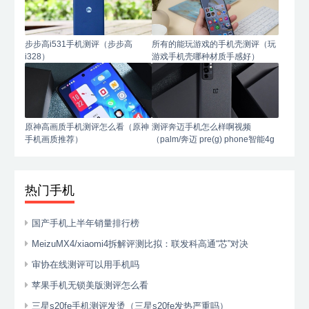
步步高i531手机测评（步步高
所有的能玩游戏的手机壳测评（玩
i328）
游戏手机壳哪种材质手感好）
原神高画质手机测评怎么看（原神
测评奔迈手机怎么样啊视频
手机画质推荐）
（palm/奔迈 pre(g) phone智能4g
手机）
热门手机
国产手机上半年销量排行榜
MeizuMX4/xiaomi4拆解评测比拟：联发科高通“芯”对决
审协在线测评可以用手机吗
苹果手机无锁美版测评怎么看
三星s20fe手机测评发烫（三星s20fe发热严重吗）