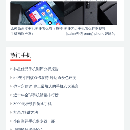
原神高画质手机测评怎么看（原神
测评奔迈手机怎么样啊视频
手机画质推荐）
（palm/奔迈 pre(g) phone智能4g
手机）
热门手机
林星优品手机测评分析报告
5.0英寸四核双卡双待 锋达通爱色评测
你肯定信过 史上最坑人的手机八大谣言
近十年全球手机销量排行榜
3000元极致性价比手机
苹果7锁键方法
小白测评手机多少钱一部
插画设计毕业论文