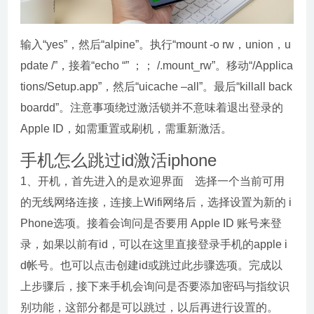
输入“yes”，然后“alpine”。执行“mount -o rw，union，u
pdate /”，接着“echo “” ；； /.mount_rw”。移动“/Applica
tions/Setup.app”，然后“uicache –all”。最后“killall back
boardd”。注意事项绕过激活锁并不意味着退出登录的
Apple ID，如需重置或刷机，需重新激活。
手机怎么跳过id激活iphone
1、开机，首先进入的是欢迎界面 选择一个当前可用
的无线网络连接，连接上Wifi网络后，选择设置为新的 i
Phone选项。接着会询问是否要用 Apple ID 账号来登
录，如果以前有id，可以在这里直接登录手机的apple i
d帐号。也可以点击创建id或跳过此步骤选项。完成以
上步骤后，接下来手机会询问是否要添加密码与指纹识
别功能，这部分都是可以跳过，以后再进行设置的。