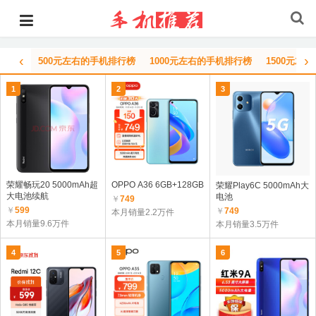
‹
›
500元左右的手机排行榜
1000元左右的手机排行榜
1500元左
1
2
3
荣耀畅玩20 5000mAh超
OPPO A36 6GB+128GB
荣耀Play6C 5000mAh大
大电池续航
电池
￥
749
￥
599
￥
749
本月销量2.2万件
本月销量9.6万件
本月销量3.5万件
4
5
6