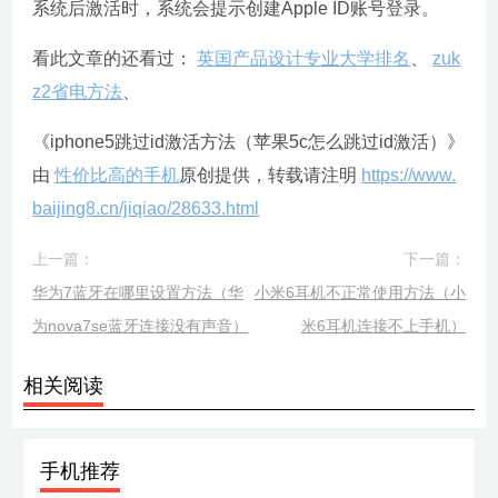
系统后激活时，系统会提示创建Apple ID账号登录。
看此文章的还看过：
英国产品设计专业大学排名
、
zuk
z2省电方法
、
《iphone5跳过id激活方法（苹果5c怎么跳过id激活）》
由
性价比高的手机
原创提供，转载请注明
https://www.
baijing8.cn/jiqiao/28633.html
上一篇：
下一篇：
华为7蓝牙在哪里设置方法（华
小米6耳机不正常使用方法（小
为nova7se蓝牙连接没有声音）
米6耳机连接不上手机）
相关阅读
手机推荐