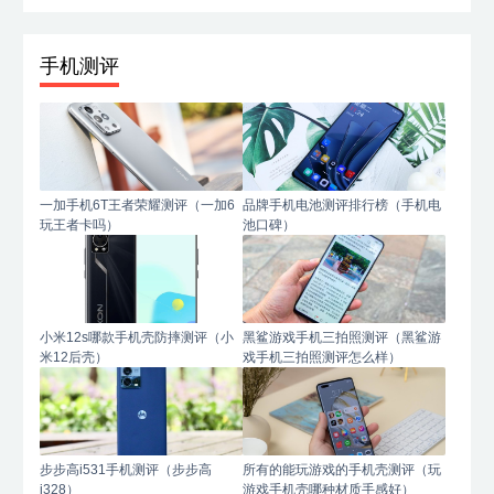
手机测评
一加手机6T王者荣耀测评（一加6
品牌手机电池测评排行榜（手机电
玩王者卡吗）
池口碑）
小米12s哪款手机壳防摔测评（小
黑鲨游戏手机三拍照测评（黑鲨游
米12后壳）
戏手机三拍照测评怎么样）
步步高i531手机测评（步步高
所有的能玩游戏的手机壳测评（玩
i328）
游戏手机壳哪种材质手感好）