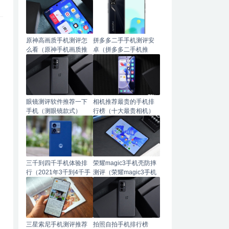
原神高画质手机测评怎
拼多多二手手机测评安
么看（原神手机画质推
卓（拼多多二手机推
荐）
荐）
眼镜测评软件推荐一下
相机推荐最贵的手机排
手机（测眼镜款式）
行榜（十大最贵相机）
三千到四千手机体验排
荣耀magic3手机壳防摔
行（2021年3千到4千手
测评（荣耀magic3手机
机推荐）
壳推荐）
三星索尼手机测评推荐
拍照自拍手机排行榜