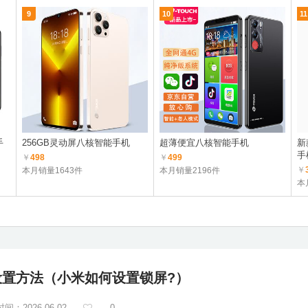
9
10
11
手
256GB灵动屏八核智能手机
超薄便宜八核智能手机
新
手
￥
498
￥
499
￥
本月销量1643件
本月销量2196件
本
置方法（小米如何设置锁屏?）
间：2026-06-02
0