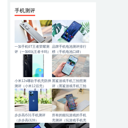
手机测评
一加手机6T王者荣耀测
品牌手机电池测评排行
评（一加6玩王者卡吗）
榜（手机电池口碑）
小米12s哪款手机壳防摔
黑鲨游戏手机三拍照测
测评（小米12后壳）
评（黑鲨游戏手机三拍
照测评怎么样）
步步高i531手机测评
所有的能玩游戏的手机
（步步高i328）
壳测评（玩游戏手机壳
哪种材质手感好）