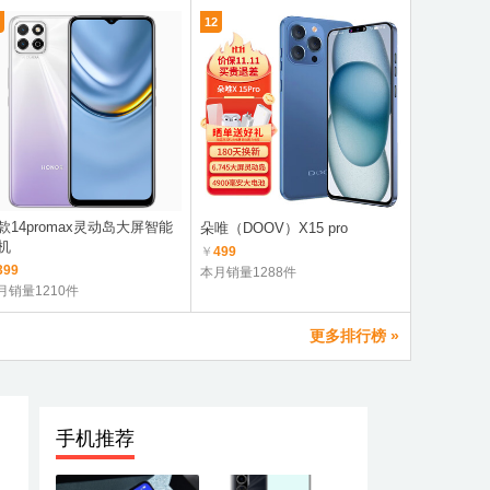
12
7
款14promax灵动岛大屏智能
荣耀Play8
朵唯（DOOV）X15 pro
机
航
￥
499
399
￥
1299
本月销量1288件
月销量1210件
本月销量3.
更多排行榜 »
手机推荐