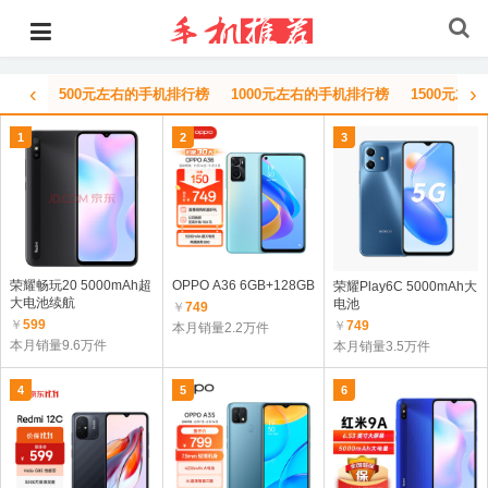
‹
›
500元左右的手机排行榜
1000元左右的手机排行榜
1500元左
1
2
3
荣耀畅玩20 5000mAh超
OPPO A36 6GB+128GB
荣耀Play6C 5000mAh大
大电池续航
电池
￥
749
￥
599
￥
749
本月销量2.2万件
本月销量9.6万件
本月销量3.5万件
4
5
6