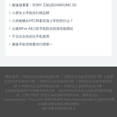
眼缘很重要：SONY Z3比拟SAMSUNG S5
小屏女士手机排行榜品牌
小米能够从HTC和索尼身上学到些什么？
云狐MFox A8三防手机防水跌落性能测试
千元出头性价比手机推荐
魅族手机壳销量排行榜第一
网站首页
|
500元左右的手机排行榜
|
1000元左右的手机排行榜
|
1500
元左右的手机排行榜
|
2000元左右手机排行榜
|
3000元左右的手机排行
榜
|
4000元左右的手机排行榜
|
5000元左右的手机排行榜
本站推荐最新的千元
智能手机排行榜
，为你带来
1000元左右的安卓智能手机
推
荐，主要介绍热门
性价比高的智能手机
的导购、测评等信息。
Copyright &copy; 2021-2023 智能手机推荐 https://www.baijing8.cn/ 版权所有|
网
站地图1
|
网站地图2
|
网站地图3
鄂ICP备14015933号-8