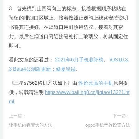
3、首先找到止回阀向上的标志，接着根据顺序粘贴在
预留的排烟口区域上。接着按照止逆阀上线路安装说明
书将其连接好。在烟道口用耐热铝箔胶，接着对其密
封。最后在烟道口附近接缝处打上玻璃胶，将其固定住
即可。
看此文章的还看过：
2021年6月手机测评榜
、
iOS10.3.
3 Beta4公测版更新：修复错误
、
《三星s7562格机方法如下》由
性价比高的手机
原创提
供，转载请注明
https://www.baijing8.cn/jiqiao/13221.ht
ml
上一篇：
下一篇：
让手机内存变大的方法
oppo手机音效设置方法