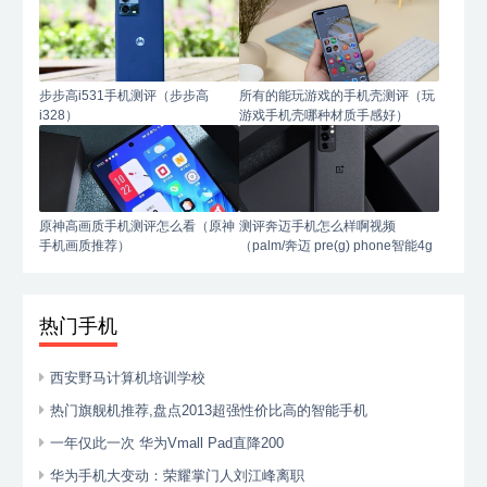
步步高i531手机测评（步步高
所有的能玩游戏的手机壳测评（玩
i328）
游戏手机壳哪种材质手感好）
原神高画质手机测评怎么看（原神
测评奔迈手机怎么样啊视频
手机画质推荐）
（palm/奔迈 pre(g) phone智能4g
手机）
热门手机
西安野马计算机培训学校
热门旗舰机推荐,盘点2013超强性价比高的智能手机
一年仅此一次 华为Vmall Pad直降200
华为手机大变动：荣耀掌门人刘江峰离职