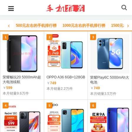
‹
›
500元左右的手机排行榜
1000元左右的手机排行榜
1500元左
1
2
3
荣耀畅玩20 5000mAh超
OPPO A36 6GB+128GB
荣耀Play6C 5000mAh大
大电池续航
电池
￥
749
￥
599
￥
749
本月销量2.2万件
本月销量9.6万件
本月销量3.5万件
4
5
6