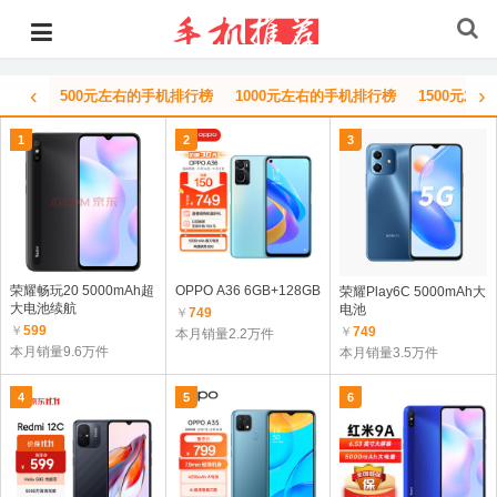
‹
›
500元左右的手机排行榜
1000元左右的手机排行榜
1500元左
1
2
3
荣耀畅玩20 5000mAh超
OPPO A36 6GB+128GB
荣耀Play6C 5000mAh大
大电池续航
电池
￥
749
￥
599
￥
749
本月销量2.2万件
本月销量9.6万件
本月销量3.5万件
4
5
6