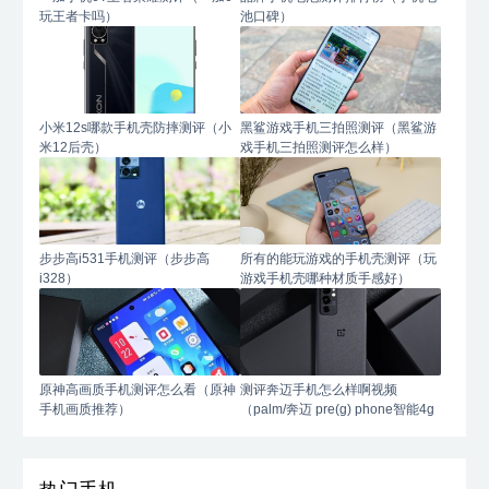
玩王者卡吗）
池口碑）
小米12s哪款手机壳防摔测评（小
黑鲨游戏手机三拍照测评（黑鲨游
米12后壳）
戏手机三拍照测评怎么样）
步步高i531手机测评（步步高
所有的能玩游戏的手机壳测评（玩
i328）
游戏手机壳哪种材质手感好）
原神高画质手机测评怎么看（原神
测评奔迈手机怎么样啊视频
手机画质推荐）
（palm/奔迈 pre(g) phone智能4g
手机）