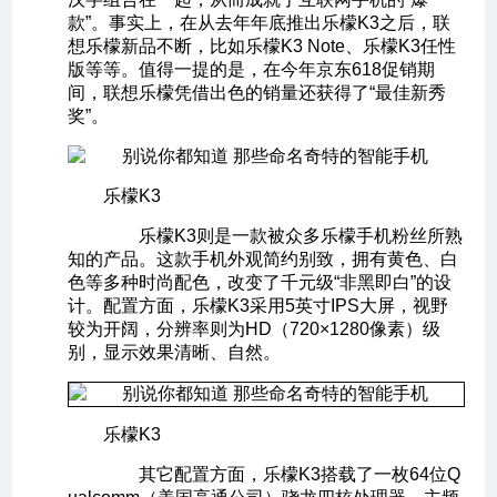
款”。事实上，在从去年年底推出乐檬K3之后，联
想乐檬新品不断，比如乐檬K3 Note、乐檬K3任性
版等等。值得一提的是，在今年京东618促销期
间，联想乐檬凭借出色的销量还获得了“最佳新秀
奖”。
乐檬K3
乐檬K3则是一款被众多乐檬手机粉丝所熟
知的产品。这款手机外观简约别致，拥有黄色、白
色等多种时尚配色，改变了千元级“非黑即白”的设
计。配置方面，乐檬K3采用5英寸IPS大屏，视野
较为开阔，分辨率则为HD（720×1280像素）级
别，显示效果清晰、自然。
乐檬K3
其它配置方面，乐檬K3搭载了一枚64位Q