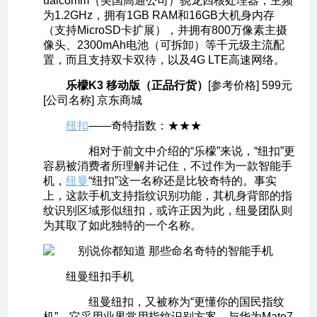
ualcomm（美国高通公司）骁龙四核处理器，主频
为1.2GHz，拥有1GB RAM和16GB大机身内存
（支持MicroSD卡扩展），并拥有800万像素主摄
像头、2300mAh电池（可拆卸）等千元级主流配
置，而且支持双卡双待，以及4G LTE高速网络。
乐檬K3 移动版（正品行货）
[参考价格] 599元
[公司名称] 京东商城
纽扣
——奇特指数：★★★
相对于前文中介绍的“乐檬”来说，“纽扣”更
容易被消费者所理解并记住，不过作为一款智能手
机，
纽曼
“纽扣”这一名称还是比较奇特的。事实
上，这款手机支持指纹识别功能，其机身背部的指
纹识别区域形似纽扣，或许正因为此，纽曼团队则
为其取了如此独特的一个名称。
纽曼纽扣手机
纽曼纽扣，又被称为“更懂你的国民指纹
机”。它采用业界常用指纹识别方案，与华为Mate7