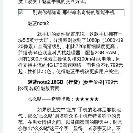
度上改变了魅蓝手机的交互方式。
魅蓝note2
就手机的硬件配置来说，这款手机拥有一
块5.5英寸大屏，分辨率则达到了1080p（1080×19
20像素）全高清级别，相比720p屏细腻度更高，
并搭载64位联发科八核处理器，配备2GB RAM，
拥有1300万像素主摄像头和3100mAh大电池，同
样支持主流的4G LTE高速网络，而售价不过799元
起，性价比出色，使得魅蓝手机被更多用户关注。
魅蓝note2 16GB（行货）
[参考价格] 799元
[公司名称] 魅族官网
么么哒——奇特指数：★★★★★
如果说上文中“纽扣”手机的名称足够接地
气，那么“么么哒”则堪称众多手机奇特名称中的典
范。在男女情侣之间、以及闺蜜间的聊天中，时常
会蹦出“么么哒”这三个字，显得二者亲密无比。不