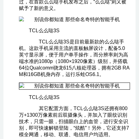
过，在首款么么哒手机发布之后，“么么哒”则又被
赋予了新的意义。
TCL么么哒3S
TCL么么哒3S是目前最新款的么么哒手
机。这款手机采用主流的直板触屏设计，配备5.0
英寸显示屏，便于用户单手操作，而分辨率则为高
端水准的1080p（1080×1920像素）级别，并搭载
64位Qualcomm骁龙615八核处理器，拥有2GB RA
M和16GB机身内存，运行乐蛙OS6.1。
TCL么么哒3S
其它配置方面，TCL么么哒3S还拥有800
万+1300万像素前后双摄像头，并加入了眼纹识别
技术，只需一眼，扫描眼白上的血管，进行安全识
别，即可快速解锁登陆，“炫酷”！另外，它还支持7
模全网通，移动、联通、电信用户均适用。