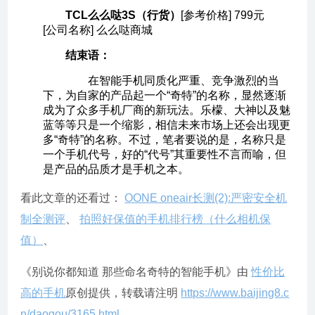
TCL么么哒3S（行货）
[参考价格] 799元
[公司名称] 么么哒商城
结束语：
在智能手机同质化严重、竞争激烈的当
下，为自家的产品起一个“奇特”的名称，显然逐渐
成为了众多手机厂商的新玩法。乐檬、大神以及魅
蓝等等只是一个缩影，相信未来市场上还会出现更
多“奇特”的名称。不过，笔者要说的是，名称只是
一个手机代号，好的“代号”其重要性不言而喻，但
是产品的品质才是手机之本。
看此文章的还看过：
OONE oneair长测(2):严密安全机
制全测评
、
拍照好保值的手机排行榜（什么相机保
值）
、
《别说你都知道 那些命名奇特的智能手机》由
性价比
高的手机
原创提供，转载请注明
https://www.baijing8.c
n/daogou/3165.html