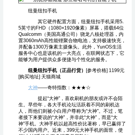
纽曼纽扣手机
其它硬件配置方面，纽曼纽扣手机采用5.
5英寸的FHD（1080×1920像素）屏幕，搭载64位
Qualcomm（美国高通公司）骁龙八核处理器，内
置3060mAh高性能锂聚合物电池，支持极速快充，
并配备1300万像素主摄像头。此外，YunOS生活
服务中心也是该机的一大亮点，在联网状态下，它
能够为用户提供众多便捷与个性化的服务。
纽曼纽扣手机（正品行货）
[参考价格] 1199元
[购买地址] 天猫商城
大神
——奇特指数：★★★☆
提起“大神”，喜欢刷机的朋友或许不会陌
生。早些年，各大手机论坛活跃着不同的刷机达
人，而他们则被小白用户尊称为“大神”。不过，笔
者接下来要说的“大神”，并非此“大神”，而是“大
神”手机。大神手机以超高性价比著称，早已赢得了
不少国内用户。近来，399元大神手机的面世，使