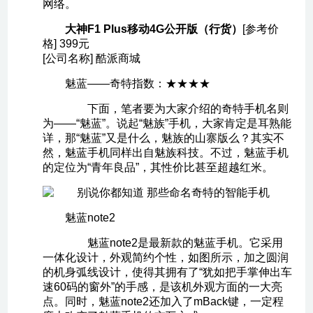
网络。
大神F1 Plus移动4G公开版（行货）
[参考价
格] 399元
[公司名称] 酷派商城
魅蓝——奇特指数：★★★★
下面，笔者要为大家介绍的奇特手机名则
为——“魅蓝”。说起“魅族”手机，大家肯定是耳熟能
详，那“魅蓝”又是什么，魅族的山寨版么？其实不
然，魅蓝手机同样出自魅族科技。不过，魅蓝手机
的定位为“青年良品”，其性价比甚至超越红米。
魅蓝note2
魅蓝note2是最新款的魅蓝手机。它采用
一体化设计，外观简约个性，如图所示，加之圆润
的机身弧线设计，使得其拥有了“犹如把手掌伸出车
速60码的窗外”的手感，是该机外观方面的一大亮
点。同时，魅蓝note2还加入了mBack键，一定程