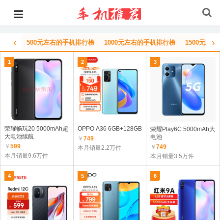
‹
›
500元左右的手机排行榜
1000元左右的手机排行榜
1500元左
1
2
3
荣耀畅玩20 5000mAh超
OPPO A36 6GB+128GB
荣耀Play6C 5000mAh大
大电池续航
电池
￥
749
￥
599
￥
749
本月销量2.2万件
本月销量9.6万件
本月销量3.5万件
4
5
6