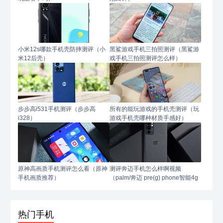
小米12s哪款手机壳防摔测评（小
黑鲨游戏手机三拍照测评（黑鲨游
米12后壳）
戏手机三拍照测评怎么样）
步步高i531手机测评（步步高
所有的能玩游戏的手机壳测评（玩
i328）
游戏手机壳哪种材质手感好）
原神高画质手机测评怎么看（原神
测评奔迈手机怎么样啊视频
手机画质推荐）
（palm/奔迈 pre(g) phone智能4g
手机）
热门手机