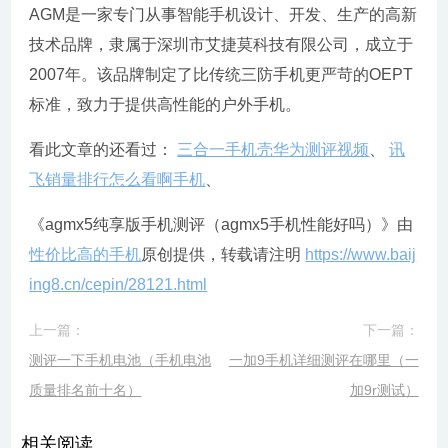
AGM是一家专门从事智能手机设计、开发、生产的高新
技术品牌，隶属于深圳市艾捷莫科技有限公司，成立于
2007年。该品牌制定了比传统三防手机更严苛的OEPT
标准，致力于提供高性能的户外手机。
看此文章的还看过：
三合一手机壳华为测评视频
、
讯
飞销量排行怎么看啊手机
、
《agmx5纯享版手机测评（agmx5手机性能好吗）》由
性价比高的手机
原创提供，转载请注明
https://www.baij
ing8.cn/cepin/28121.html
上一篇：
下一篇：
测评一下手机电池（手机电池
一加9手机详细测评在哪里（一
质量排名前十名）
加9r测试）
相关阅读