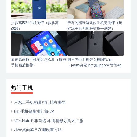
步步高i531手机测评（步步高
所有的能玩游戏的手机壳测评（玩
i328）
游戏手机壳哪种材质手感好）
原神高画质手机测评怎么看（原神
测评奔迈手机怎么样啊视频
手机画质推荐）
（palm/奔迈 pre(g) phone智能4g
手机）
热门手机
京东上手机销量排行榜在哪里
618手机销量排行前6名
红米Note并非首选 本周精彩导购大汇总
小米桌面菜单在哪设置方法