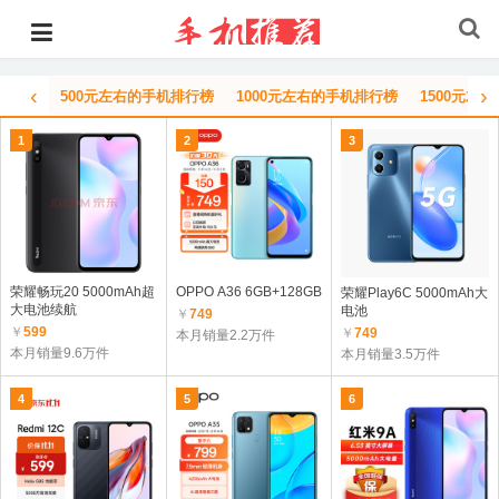
‹
›
500元左右的手机排行榜
1000元左右的手机排行榜
1500元左
1
2
3
荣耀畅玩20 5000mAh超
OPPO A36 6GB+128GB
荣耀Play6C 5000mAh大
大电池续航
电池
￥
749
￥
599
￥
749
本月销量2.2万件
本月销量9.6万件
本月销量3.5万件
4
5
6