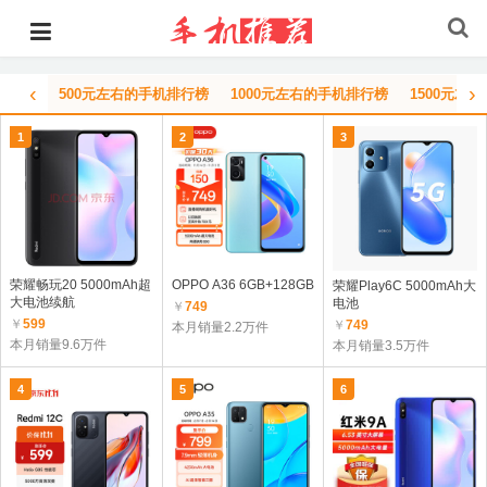
‹
›
500元左右的手机排行榜
1000元左右的手机排行榜
1500元左
1
2
3
荣耀畅玩20 5000mAh超
OPPO A36 6GB+128GB
荣耀Play6C 5000mAh大
大电池续航
电池
￥
749
￥
599
￥
749
本月销量2.2万件
本月销量9.6万件
本月销量3.5万件
4
5
6