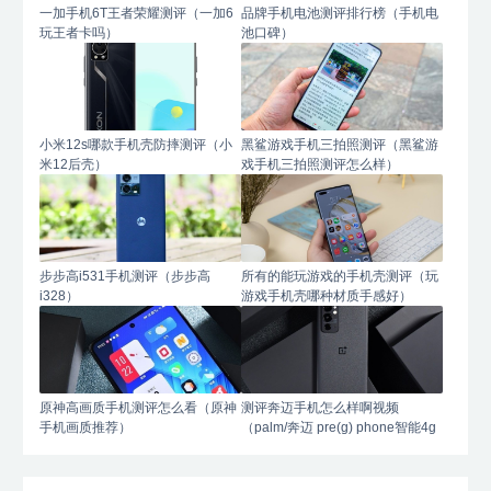
一加手机6T王者荣耀测评（一加6
品牌手机电池测评排行榜（手机电
玩王者卡吗）
池口碑）
小米12s哪款手机壳防摔测评（小
黑鲨游戏手机三拍照测评（黑鲨游
米12后壳）
戏手机三拍照测评怎么样）
步步高i531手机测评（步步高
所有的能玩游戏的手机壳测评（玩
i328）
游戏手机壳哪种材质手感好）
原神高画质手机测评怎么看（原神
测评奔迈手机怎么样啊视频
手机画质推荐）
（palm/奔迈 pre(g) phone智能4g
手机）