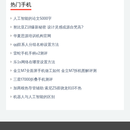
热门手机
人工智能的论文5000字
努比亚Z18爆新秘密 设计灵感或源自梵高?
华夏思源培训机构官网
qq联系人分组名称设置方法
雷蛇手机手柄v2测评
乐1s网络在哪里设置方法
金立M7全面屏手机做工如何 金立M7拆机图解评测
三星f7000折叠手机测评
加两根热导管辅助:索尼Z5搭骁龙810不热
机器人与人工智能的区别