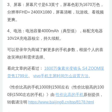
3、屏幕：屏幕尺寸是6.3英寸，屏幕色彩为1670万色，
分辨率FHD+ 2400X1080，屏幕清晰，玩游戏、看视频
更爽。
4、电池：电池容量4000mAh（典型值），标配充电器
10V2A充电器核尘，持久续航。
可以登录华为商城了解更多的手机参数，根据个人的喜
改笑禅好和需求选择。
看此文章的还看过：
1600万像素光变镜头 S4 ZOOM现
货售1799元
、
vivo手机主屏时间怎么设置方法
、
《性价比高的手机1000到1500左右（性价比较高的100
0到1500左右的手机）》由
性价比高的手机
原创提供，
转载请注明
https://www.baijing8.cn/top/8178.html