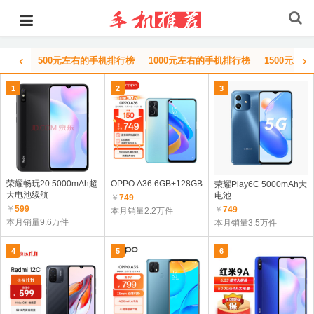
‹
›
500元左右的手机排行榜
1000元左右的手机排行榜
1500元左
1
2
3
荣耀畅玩20 5000mAh超
OPPO A36 6GB+128GB
荣耀Play6C 5000mAh大
大电池续航
电池
￥
749
￥
599
￥
749
本月销量2.2万件
本月销量9.6万件
本月销量3.5万件
4
5
6