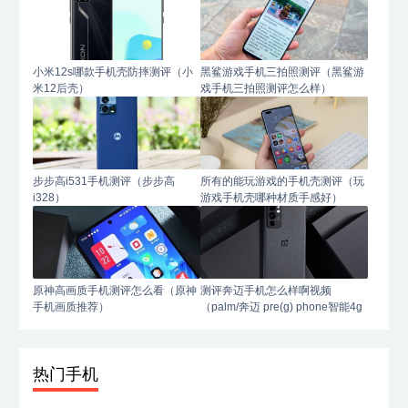
小米12s哪款手机壳防摔测评（小
黑鲨游戏手机三拍照测评（黑鲨游
米12后壳）
戏手机三拍照测评怎么样）
步步高i531手机测评（步步高
所有的能玩游戏的手机壳测评（玩
i328）
游戏手机壳哪种材质手感好）
原神高画质手机测评怎么看（原神
测评奔迈手机怎么样啊视频
手机画质推荐）
（palm/奔迈 pre(g) phone智能4g
手机）
热门手机