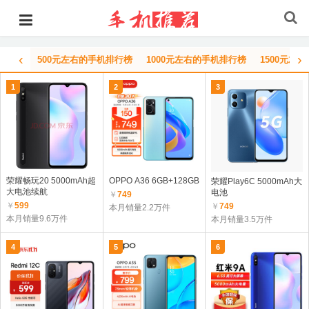
‹
›
500元左右的手机排行榜
1000元左右的手机排行榜
1500元左
1
2
3
荣耀畅玩20 5000mAh超
OPPO A36 6GB+128GB
荣耀Play6C 5000mAh大
大电池续航
电池
￥
749
￥
599
￥
749
本月销量2.2万件
本月销量9.6万件
本月销量3.5万件
4
5
6