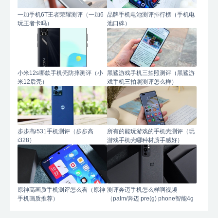
一加手机6T王者荣耀测评（一加6
品牌手机电池测评排行榜（手机电
玩王者卡吗）
池口碑）
小米12s哪款手机壳防摔测评（小
黑鲨游戏手机三拍照测评（黑鲨游
米12后壳）
戏手机三拍照测评怎么样）
步步高i531手机测评（步步高
所有的能玩游戏的手机壳测评（玩
i328）
游戏手机壳哪种材质手感好）
原神高画质手机测评怎么看（原神
测评奔迈手机怎么样啊视频
手机画质推荐）
（palm/奔迈 pre(g) phone智能4g
手机）