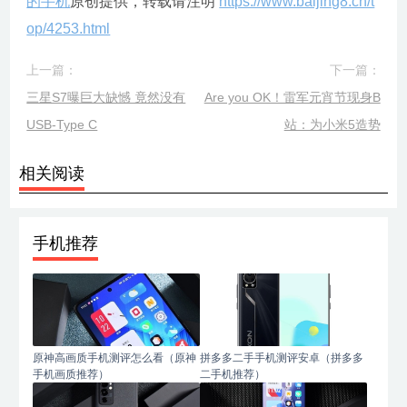
的手机
原创提供，转载请注明
https://www.baijing8.cn/t
op/4253.html
上一篇：
下一篇：
三星S7曝巨大缺憾 竟然没有
Are you OK！雷军元宵节现身B
USB-Type C
站：为小米5造势
相关阅读
手机推荐
原神高画质手机测评怎么看（原神
拼多多二手手机测评安卓（拼多多
手机画质推荐）
二手机推荐）