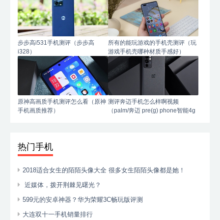
步步高i531手机测评（步步高
所有的能玩游戏的手机壳测评（玩
i328）
游戏手机壳哪种材质手感好）
原神高画质手机测评怎么看（原神
测评奔迈手机怎么样啊视频
手机画质推荐）
（palm/奔迈 pre(g) phone智能4g
手机）
热门手机
2018适合女生的陌陌头像大全 很多女生陌陌头像都是她！
近媒体，拨开荆棘见曙光？
599元的安卓神器？华为荣耀3C畅玩版评测
大连双十一手机销量排行