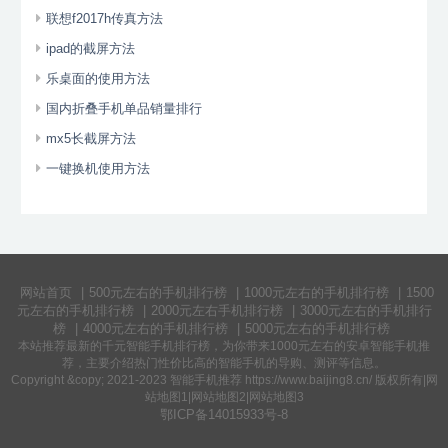
联想f2017h传真方法
ipad的截屏方法
乐桌面的使用方法
国内折叠手机单品销量排行
mx5长截屏方法
一键换机使用方法
网站首页
|
500元左右的手机排行榜
|
1000元左右的手机排行榜
|
1500
元左右的手机排行榜
|
2000元左右手机排行榜
|
3000元左右的手机排行
榜
|
4000元左右的手机排行榜
|
5000元左右的手机排行榜
本站推荐最新的千元
智能手机排行榜
，为你带来
1000元左右的安卓智能手机
推
荐，主要介绍热门
性价比高的智能手机
的导购、测评等信息。
Copyright &copy; 2021-2023 智能手机推荐 https://www.baijing8.cn/ 版权所有|
网
站地图1
|
网站地图2
|
网站地图3
鄂ICP备14015933号-8