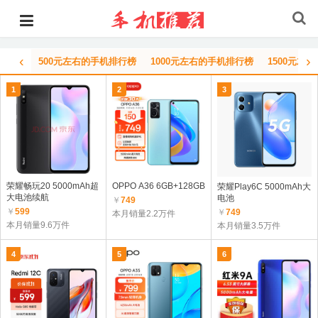
‹
›
500元左右的手机排行榜
1000元左右的手机排行榜
1500元左
1
2
3
荣耀畅玩20 5000mAh超
OPPO A36 6GB+128GB
荣耀Play6C 5000mAh大
大电池续航
电池
￥
749
￥
599
￥
749
本月销量2.2万件
本月销量9.6万件
本月销量3.5万件
4
5
6