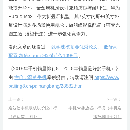
能提升42%，全金属机身设计兼顾质感与耐用性。华为
Pura X Max：作为折叠屏机型，其7英寸内屏+4英寸外
屏设计满足多场景使用需求，旗舰级影像配置（可变光
圈主摄+潜望长焦）进一步强化竞争力。
看此文章的还看过：
数学建模竞赛优秀论文
、
低价高
配置 超值xiaomi3促销价仅1499元
、
《2018年手机销量排行8（2018年销量最好的手机）》
由
性价比高的手机
原创提供，转载请注明
https://www.
baijing8.cn/paihangbang/28882.html
上一篇：
下一篇：
通达信手机版板块阶段排行
手机pc播放器排行榜（手机端
（通达信 手机版）
播放器哪个好）