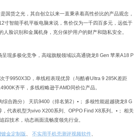
称作是国货之光，其自创立以来一直秉承着高性价比的产品观念，
12寸智能手机平板电脑来说，售价仅为一千四百多元，远低于
的人脸识别和金属机身，充分保护用户的财产和隐私安全。
呈现多极化竞争，高端旗舰领域以高通骁龙8 Gen 苹果A18 P
次于9950X3D，单线程表现优异（与酷睿Ultra 9 285K差距
与i9-14900K齐平，多线程略逊于AMD同价位产品。
综合跑分） 天玑9400（排名第2）•； 多核性能超越骁龙8 G
机型为vivo X200系列、OPPO Find X8系列。•； 相关
线追踪技术，动态画面流畅度领先行业。
新增镀金定制版
、
不实用手机壳测评视频软件
、