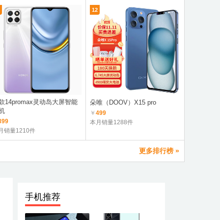
12
7
款14promax灵动岛大屏智能
荣耀Play8
朵唯（DOOV）X15 pro
机
航
￥
499
399
￥
1299
本月销量1288件
月销量1210件
本月销量3.
更多排行榜 »
手机推荐