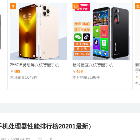
9
10
11
手
256GB灵动屏八核智能手机
超薄便宜八核智能手机
新
手
￥
498
￥
499
￥
本月销量1643件
本月销量2196件
本
机处理器性能排行榜20201最新）
间：2026-06-02
0