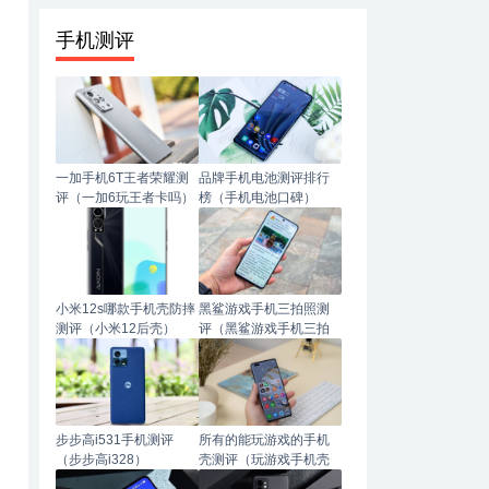
手机测评
一加手机6T王者荣耀测
品牌手机电池测评排行
评（一加6玩王者卡吗）
榜（手机电池口碑）
小米12s哪款手机壳防摔
黑鲨游戏手机三拍照测
测评（小米12后壳）
评（黑鲨游戏手机三拍
照测评怎么样）
步步高i531手机测评
所有的能玩游戏的手机
（步步高i328）
壳测评（玩游戏手机壳
哪种材质手感好）