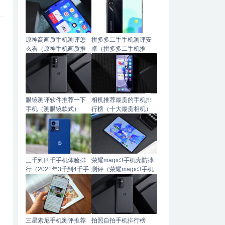
原神高画质手机测评怎
拼多多二手手机测评安
么看（原神手机画质推
卓（拼多多二手机推
荐）
荐）
眼镜测评软件推荐一下
相机推荐最贵的手机排
手机（测眼镜款式）
行榜（十大最贵相机）
三千到四千手机体验排
荣耀magic3手机壳防摔
行（2021年3千到4千手
测评（荣耀magic3手机
机推荐）
壳推荐）
三星索尼手机测评推荐
拍照自拍手机排行榜