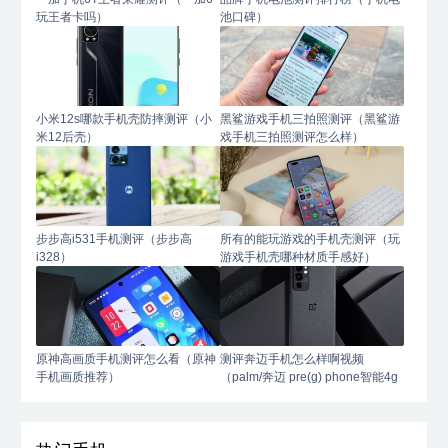
玩王者卡吗）
池口碑）
小米12s哪款手机壳防摔测评（小
黑鲨游戏手机三拍照测评（黑鲨游
米12后壳）
戏手机三拍照测评怎么样）
步步高i531手机测评（步步高
所有的能玩游戏的手机壳测评（玩
i328）
游戏手机壳哪种材质手感好）
原神高画质手机测评怎么看（原神
测评奔迈手机怎么样啊视频
手机画质推荐）
（palm/奔迈 pre(g) phone智能4g
手机）