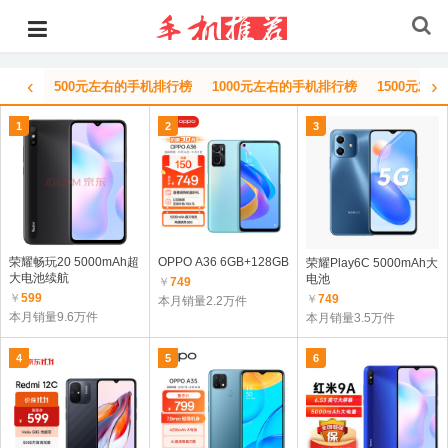
‹
›
500元左右的手机排行榜
1000元左右的手机排行榜
1500元左
1
2
3
荣耀畅玩20 5000mAh超
OPPO A36 6GB+128GB
荣耀Play6C 5000mAh大
大电池续航
电池
￥
749
￥
599
￥
749
本月销量2.2万件
本月销量9.6万件
本月销量3.5万件
4
5
6