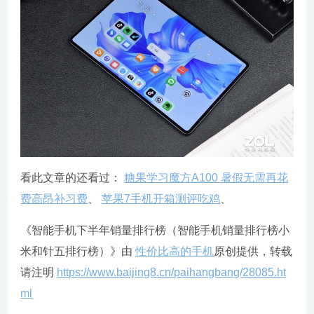
看此文章的还看过：
糖果学习魔方A100 暑假无需再花
费高昂补习费
、
苹果7手机开箱测评吃鸡
、
《智能手机下半年销量排行榜（智能手机销量排行榜小
米和针五排行榜）》由
性价比高的手机
原创提供，转载
请注明
https://www.baijing8.cn/paihangbang/28085.ht
ml