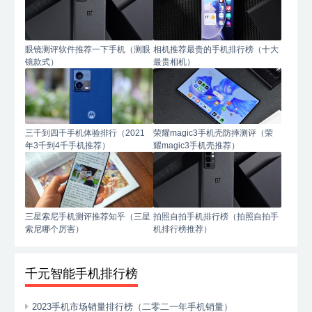
眼镜测评软件推荐一下手机（测眼
相机推荐最贵的手机排行榜（十大
镜款式）
最贵相机）
三千到四千手机体验排行（2021
荣耀magic3手机壳防摔测评（荣
年3千到4千手机推荐）
耀magic3手机壳推荐）
三星索尼手机测评推荐知乎（三星
拍照自拍手机排行榜（拍照自拍手
索尼哪个厉害）
机排行榜推荐）
千元智能手机排行榜
2023手机市场销量排行榜（二零二一年手机销量）