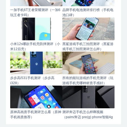
一加手机6T王者荣耀测评（一加6
品牌手机电池测评排行榜（手机电
玩王者卡吗）
池口碑）
小米12s哪款手机壳防摔测评（小
黑鲨游戏手机三拍照测评（黑鲨游
米12后壳）
戏手机三拍照测评怎么样）
步步高i531手机测评（步步高
所有的能玩游戏的手机壳测评（玩
i328）
游戏手机壳哪种材质手感好）
原神高画质手机测评怎么看（原神
测评奔迈手机怎么样啊视频
手机画质推荐）
（palm/奔迈 pre(g) phone智能4g
手机）