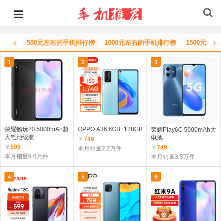
‹
›
500元左右的手机排行榜
1000元左右的手机排行榜
1500元左
1
2
3
荣耀畅玩20 5000mAh超
OPPO A36 6GB+128GB
荣耀Play6C 5000mAh大
大电池续航
电池
￥
749
￥
599
￥
749
本月销量2.2万件
本月销量9.6万件
本月销量3.5万件
4
5
6