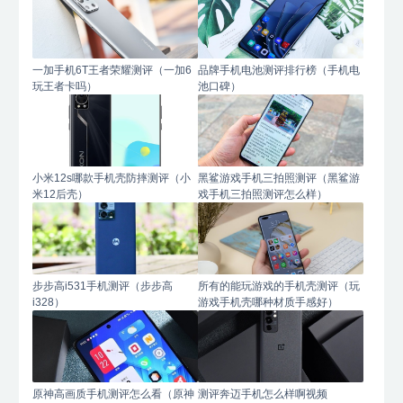
一加手机6T王者荣耀测评（一加6
品牌手机电池测评排行榜（手机电
玩王者卡吗）
池口碑）
小米12s哪款手机壳防摔测评（小
黑鲨游戏手机三拍照测评（黑鲨游
米12后壳）
戏手机三拍照测评怎么样）
步步高i531手机测评（步步高
所有的能玩游戏的手机壳测评（玩
i328）
游戏手机壳哪种材质手感好）
原神高画质手机测评怎么看（原神
测评奔迈手机怎么样啊视频