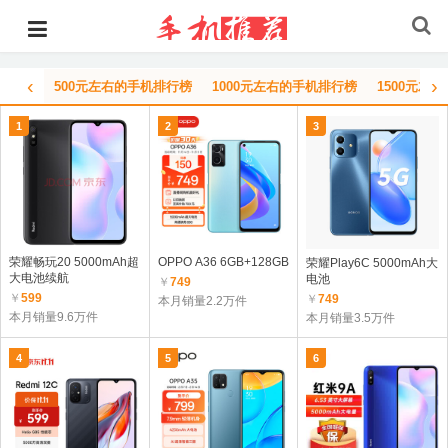
‹
›
500元左右的手机排行榜
1000元左右的手机排行榜
1500元左
1
2
3
荣耀畅玩20 5000mAh超
OPPO A36 6GB+128GB
荣耀Play6C 5000mAh大
大电池续航
电池
￥
749
￥
599
￥
749
本月销量2.2万件
本月销量9.6万件
本月销量3.5万件
4
5
6