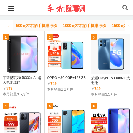
‹
›
500元左右的手机排行榜
1000元左右的手机排行榜
1500元左
1
2
3
荣耀畅玩20 5000mAh超
OPPO A36 6GB+128GB
荣耀Play6C 5000mAh大
大电池续航
电池
￥
749
￥
599
￥
749
本月销量2.2万件
本月销量9.6万件
本月销量3.5万件
4
5
6