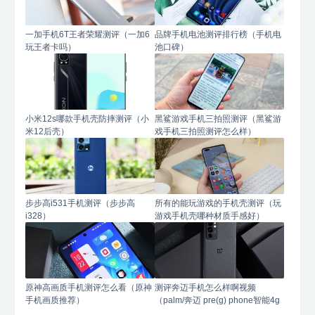
一加手机6T王者荣耀测评（一加6
品牌手机电池测评排行榜（手机电
玩王者卡吗）
池口碑）
小米12s哪款手机壳防摔测评（小
黑鲨游戏手机三拍照测评（黑鲨游
米12后壳）
戏手机三拍照测评怎么样）
步步高i531手机测评（步步高
所有的能玩游戏的手机壳测评（玩
i328）
游戏手机壳哪种材质手感好）
原神高画质手机测评怎么看（原神
测评奔迈手机怎么样啊视频
手机画质推荐）
（palm/奔迈 pre(g) phone智能4g
手机）