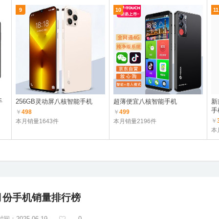
9
10
11
手
256GB灵动屏八核智能手机
超薄便宜八核智能手机
新
手
￥
498
￥
499
￥
本月销量1643件
本月销量2196件
本
月份手机销量排行榜
间：2025-06-19
0