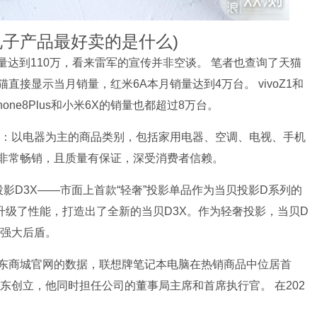
电子产品最好卖的是什么)
量达到110万，看来雷军的宣传并非空谈。 笔者也查询了天猫
接显示当月销量，红米6A本月销量达到4万台。 vivoZ1和
ne8Plus和小米6X的销量也都超过8万台。
装：以电器为主的商品类别，包括家用电器、空调、电视、手机
非常畅销，且质量有保证，深受消费者信赖。
影D3X——市面上首款“轻奢”投影单品作为当贝投影D系列的
升级了性能，打造出了全新的当贝D3X。作为轻奢投影，当贝D
的强大后盾。
东商城官网的数据，联想牌笔记本电脑在热销商品中位居首
东创立，他同时担任公司的董事局主席和首席执行官。 在202
。