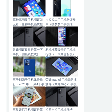
原神高画质手机测评怎
拼多多二手手机测评安
么看（原神手机画质推
卓（拼多多二手机推
荐）
荐）
眼镜测评软件推荐一下
相机推荐最贵的手机排
手机（测眼镜款式）
行榜（十大最贵相机）
三千到四千手机体验排
荣耀magic3手机壳防摔
行（2021年3千到4千手
测评（荣耀magic3手机
机推荐）
壳推荐）
三星索尼手机测评推荐
拍照自拍手机排行榜