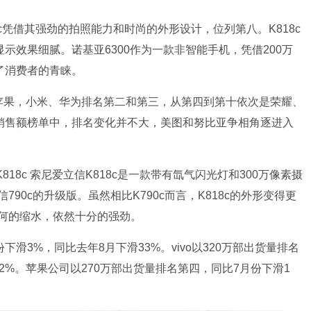
c凭借其强劲的拍照能力和时尚的外形设计，位列第八。K818c
示效果细腻。诺基亚6300作为一款非智能手机，凭借200万
得了消费者的青睐。
苹果，小米、华为排名第二和第三，从第四到第十依次是荣耀、
。在销售额榜单中，排名变化并不大，美图和努比亚争相角逐进入
18c 索尼爱立信K818c是一款带有氙气闪光灯和300万像素摄
90c的升级版。虽然相比K790c而言，K818c的外形变得更
何的缩水，依然十分的强劲。
下滑3%，同比去年8月下滑33%。vivo以320万部出货量排名
2%。苹果公司以270万部出货量排名第四，同比7月份下滑1