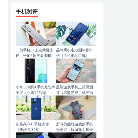
手机测评
一加手机6T王者荣耀测
品牌手机电池测评排行
评（一加6玩王者卡吗）
榜（手机电池口碑）
小米12s哪款手机壳防摔
黑鲨游戏手机三拍照测
测评（小米12后壳）
评（黑鲨游戏手机三拍
照测评怎么样）
步步高i531手机测评
所有的能玩游戏的手机
（步步高i328）
壳测评（玩游戏手机壳
哪种材质手感好）