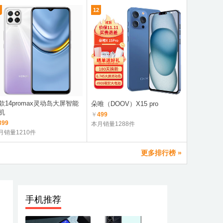
12
7
款14promax灵动岛大屏智能
荣耀Play8
朵唯（DOOV）X15 pro
机
航
￥
499
399
￥
1299
本月销量1288件
月销量1210件
本月销量3.
更多排行榜 »
手机推荐