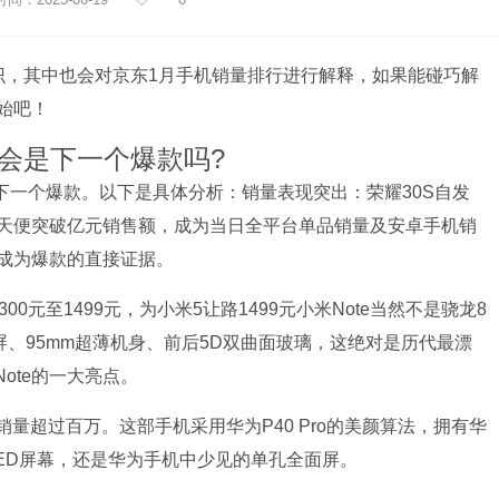
识，其中也会对京东1月手机销量排行进行解释，如果能碰巧解
始吧！
,会是下一个爆款吗?
下一个爆款。以下是具体分析：销量表现突出：荣耀30S自发
天便突破亿元销售额，成为当日全平台单品销量及安卓手机销
成为爆款的直接证据。
0元至1499元，为小米5让路1499元小米Note当然不是骁龙8
屏、95mm超薄机身、前后5D双曲面玻璃，这绝对是历代最漂
ote的一大亮点。
销量超过百万。这部手机采用华为P40 Pro的美颜算法，拥有华
LED屏幕，还是华为手机中少见的单孔全面屏。