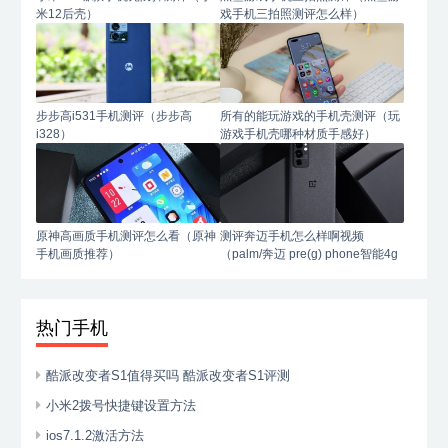
米12后壳）
戏手机三拍照测评怎么样）
步步高i531手机测评（步步高
所有的能玩游戏的手机壳测评（玩
i328）
游戏手机壳哪种材质手感好）
原神高画质手机测评怎么看（原神
测评奔迈手机怎么样啊视频
手机画质推荐）
（palm/奔迈 pre(g) phone智能4g
手机）
热门手机
酷派改变者S1值得买吗 酷派改变者S1评测
小米2拨号快捷键设置方法
ios7.1.2激活方法