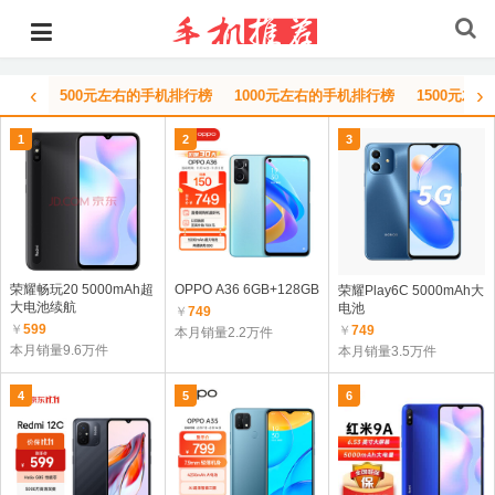
‹
›
500元左右的手机排行榜
1000元左右的手机排行榜
1500元左
1
2
3
荣耀畅玩20 5000mAh超
OPPO A36 6GB+128GB
荣耀Play6C 5000mAh大
大电池续航
电池
￥
749
￥
599
￥
749
本月销量2.2万件
本月销量9.6万件
本月销量3.5万件
4
5
6