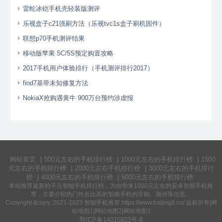
雷蛇冰铠手机壳轻装版测评
乐视盒子c21强刷方法（乐视tvc1s盒子刷机固件）
联想p70手机测评结果
移动版苹果 5C/5S预定购置攻略
2017手机用户体验排行（手机测评排行2017）
find7基带未知修复方法
NokiaX抢购遇黄牛 900万台预约涉虚报
网站首页
|
500元左右的手机排行榜
|
1000元左右的手机排行榜
|
1500
元左右的手机排行榜
|
2000元左右手机排行榜
|
3000元左右的手机排行
榜
|
4000元左右的手机排行榜
|
5000元左右的手机排行榜
本站推荐最新的千元
智能手机排行榜
，为你带来
1000元左右的安卓智能手机
推
荐，主要介绍热门
性价比高的智能手机
的导购、测评等信息。
Copyright &copy; 2021-2023 智能手机推荐 https://www.baijing8.cn/ 版权所有|
网
站地图1
|
网站地图2
|
网站地图3
鄂ICP备14015933号-8