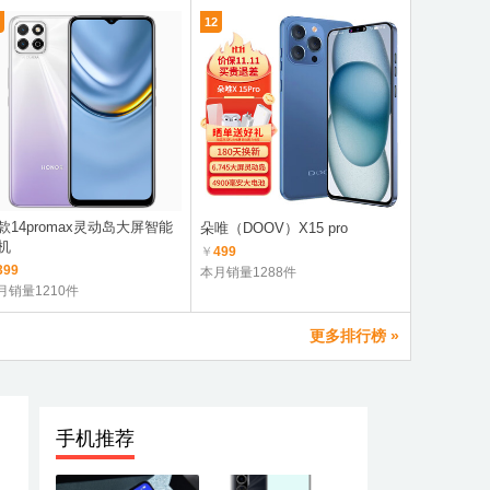
12
7
款14promax灵动岛大屏智能
荣耀Play8
朵唯（DOOV）X15 pro
机
航
￥
499
399
￥
1299
本月销量1288件
月销量1210件
本月销量3.
更多排行榜 »
手机推荐