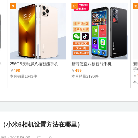
9
10
11
手
256GB灵动屏八核智能手机
超薄便宜八核智能手机
新
手
￥
498
￥
499
￥
本月销量1643件
本月销量2196件
本
法（小米6相机设置方法在哪里）
间：2026-06-03
0