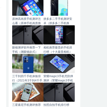
原神高画质手机测评怎
拼多多二手手机测评安
么看（原神手机画质推
卓（拼多多二手机推
荐）
荐）
眼镜测评软件推荐一下
相机推荐最贵的手机排
手机（测眼镜款式）
行榜（十大最贵相机）
三千到四千手机体验排
荣耀magic3手机壳防摔
行（2021年3千到4千手
测评（荣耀magic3手机
机推荐）
壳推荐）
三星索尼手机测评推荐
拍照自拍手机排行榜