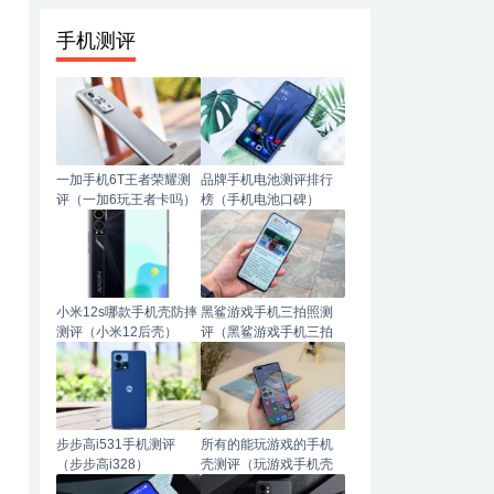
手机测评
一加手机6T王者荣耀测
品牌手机电池测评排行
评（一加6玩王者卡吗）
榜（手机电池口碑）
小米12s哪款手机壳防摔
黑鲨游戏手机三拍照测
测评（小米12后壳）
评（黑鲨游戏手机三拍
照测评怎么样）
步步高i531手机测评
所有的能玩游戏的手机
（步步高i328）
壳测评（玩游戏手机壳
哪种材质手感好）