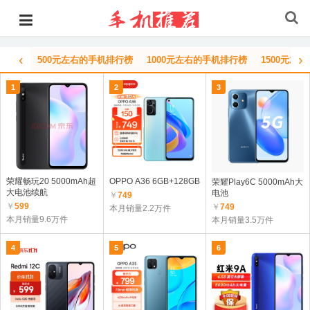
‹
›
500元左右的手机排行榜
1000元左右的手机排行榜
1500元左
1
2
3
荣耀畅玩20 5000mAh超
OPPO A36 6GB+128GB
荣耀Play6C 5000mAh大
大电池续航
电池
￥
749
￥
599
￥
749
本月销量2.2万件
本月销量9.6万件
本月销量3.5万件
4
5
6