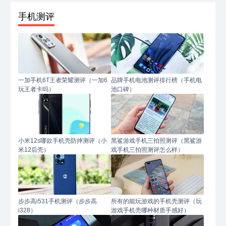
手机测评
一加手机6T王者荣耀测评（一加6
品牌手机电池测评排行榜（手机电
玩王者卡吗）
池口碑）
小米12s哪款手机壳防摔测评（小
黑鲨游戏手机三拍照测评（黑鲨游
米12后壳）
戏手机三拍照测评怎么样）
步步高i531手机测评（步步高
所有的能玩游戏的手机壳测评（玩
i328）
游戏手机壳哪种材质手感好）