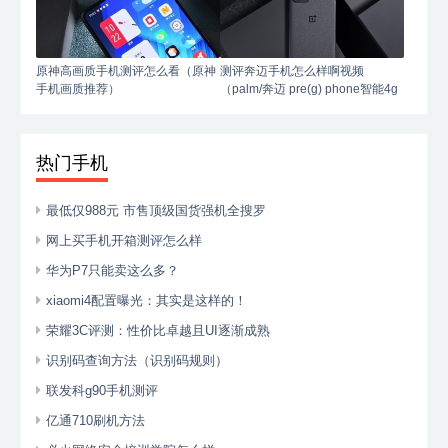
原神高画质手机测评怎么看（原神
测评奔迈手机怎么样啊视频
手机画质推荐）
（palm/奔迈 pre(g) phone智能4g
手机）
热门手机
最低仅988元 市售顶级国货强机全搜罗
网上买手机开箱测评怎么样
华为P7只能卖这么多？
xiaomi4配置曝光：其实是这样的！
荣耀3C评测：性价比卓越且UI逐渐成熟
识别码查询方法（识别码规则）
联发科g90手机测评
亿通710刷机方法