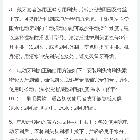
3、戴牙套者选用正畸专用刷头，清洁托槽周围及弓丝
下方。可搭配牙间刷或冲牙器辅助清洁。手部灵活性受
限者电动牙刷的自动振动功能可减少手动操作难度，建
议选择握柄防滑设计型号。清洁后维护刷头更换每3个
月更换一次刷头，或当刷毛外翻、变色时提前更换。机
身清洁用清水冲洗刷头连接处，避免残留牙膏垢。
4、电动牙刷的正确使用方法如下：安装刷头将刷头紧
密套入牙刷轴，确保刷头底部与金属轴完全扣合，避免
使用时松动。温水浸泡调整刷毛软度 温水（低于4
0℃）：刷毛柔软，适合初次使用者或牙龈敏感人群。
冷水：刷毛硬度适中。冰水：刷毛稍硬。
5、电动牙刷的放置方法 刷头拔下甩干：每次使用完电
动牙刷后，应将刷头从刷柄上拔下，并轻轻甩干水分。