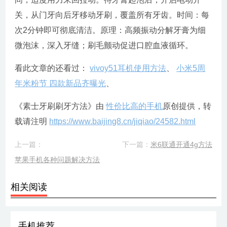
关，从门牙向后牙移动牙刷，覆盖所有牙齿。时间：每
次2分钟即可彻底清洁。原理：高频振动分解牙膏为细
微泡沫，深入牙缝；刷毛颤动促进口腔血液循环。
看此文章的还看过：
vivoy51耳机使用方法
、
小米5周
年米粉节 四款新品齐曝光
、
《素士牙刷刷牙方法》由
性价比高的手机
原创提供，转
载请注明
https://www.baijing8.cn/jiqiao/24582.html
上一篇：
下一篇：
米6联通开通4g方法
苹果手机各种问题解决方法
相关阅读
手机推荐