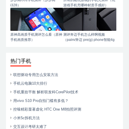
i328）
游戏手机壳哪种材质手感好）
原神高画质手机测评怎么看（原神
测评奔迈手机怎么样啊视频
手机画质推荐）
（palm/奔迈 pre(g) phone智能4g
手机）
热门手机
联想驱动专用怎么安装方法
手机云电脑10大排行
手机重拾平衡 解析联发科CorePilot技术
用vivo S10 Pro自拍门槛有多低？
控噪精彩显著虚化 HTC One M8拍照评测
小米5c拆机方法
交互设计考研太难了