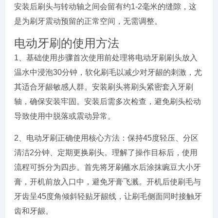
安装后刷头与转动轴之间会留有约1-2毫米的缝隙，这
是为刷牙震动预留的正常空间，无需调整。
电动牙刷的使用方法
1、基础使用步骤首次使用前处理将电动牙刷刷头放入
温水中浸泡30分钟，软化刷毛以减少对牙龈的刺激，尤
其适合牙龈敏感人群。安装刷头将刷头紧密套入牙刷
轴，确保安装牢固。安装后需多次检查，避免刷头松动
导致使用中脱落或震动异常。
2、电动牙刷正确使用核心方法：保持45度轻压、分区
清洁2分钟、定期更换刷头。理解了操作目标后，使用
流程可拆分为四步。首先将牙刷蘸水后涂抹豌豆大小牙
膏，开机前放入口中，避免牙膏飞溅。开机后使刷毛与
牙齿呈45度角倾斜轻贴牙龈线，让刷毛侧面同时接触牙
齿和牙龈。