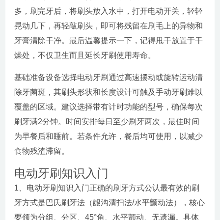
多，刷完牙后，将刷头放入水中，打开电动开关，轻轻
晃动几下，再轻敲刷头，即可将残留在刷毛上的异物和
牙膏清除干净。最后温馨提示一下，记得甩干放置于干
燥处，不仅卫生而且延长牙刷使用寿命。
基础准备设备选择电动牙刷通过高速摆动或旋转运动清
除牙菌斑，其刷头形状和长度设计可触及手动牙刷难以
覆盖的区域。建议选择带有计时功能的型号，确保每次
刷牙满2分钟。时间安排每日至少刷牙两次，最佳时间
为早餐后和睡前。若条件允许，餐后均可使用，以减少
食物残渣滞留。
电动牙刷知识入门
1、电动牙刷知识入门正确的刷牙方式公认最有效的刷
牙方式是巴氏刷牙法（龈沟清扫法/水平颤动法），核心
要领为分组、分区、45°角、水平颤动、无遗漏。具体