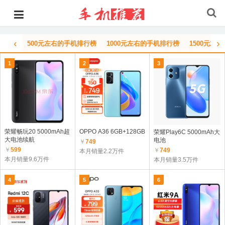
‹
›
500元左右的手机排行榜
1000元左右的手机排行榜
1500元左
1
2
3
荣耀畅玩20 5000mAh超
OPPO A36 6GB+128GB
荣耀Play6C 5000mAh大
大电池续航
电池
￥
749
￥
599
￥
749
本月销量2.2万件
本月销量9.6万件
本月销量3.5万件
4
5
6