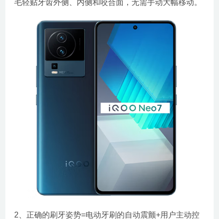
毛轻贴牙齿外侧、内侧和咬合面，无需手动大幅移动。
2、正确的刷牙姿势=电动牙刷的自动震颤+用户主动控