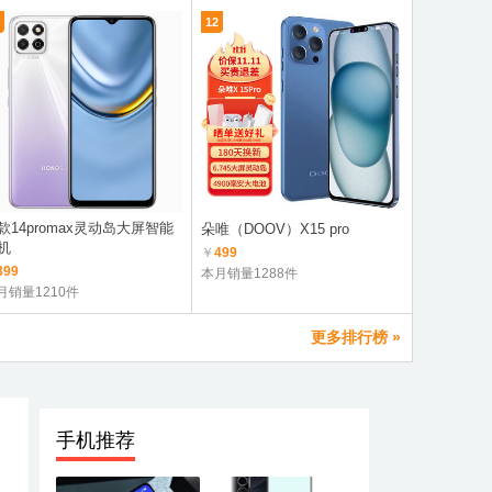
12
7
款14promax灵动岛大屏智能
荣耀Play8
朵唯（DOOV）X15 pro
机
航
￥
499
399
￥
1299
本月销量1288件
月销量1210件
本月销量3.
更多排行榜 »
手机推荐