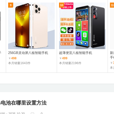
9
10
11
手
256GB灵动屏八核智能手机
超薄便宜八核智能手机
新
手
￥
498
￥
499
￥
本月销量1643件
本月销量2196件
本
e5s电池在哪里设置方法
间：2025-10-20
0