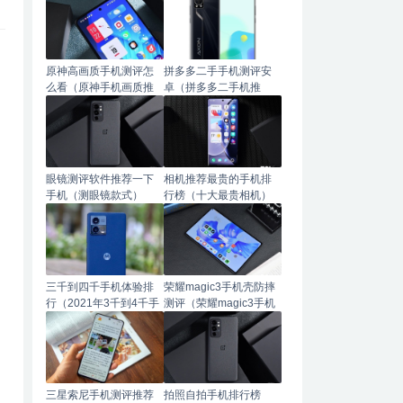
原神高画质手机测评怎
拼多多二手手机测评安
么看（原神手机画质推
卓（拼多多二手机推
荐）
荐）
眼镜测评软件推荐一下
相机推荐最贵的手机排
手机（测眼镜款式）
行榜（十大最贵相机）
三千到四千手机体验排
荣耀magic3手机壳防摔
行（2021年3千到4千手
测评（荣耀magic3手机
机推荐）
壳推荐）
三星索尼手机测评推荐
拍照自拍手机排行榜