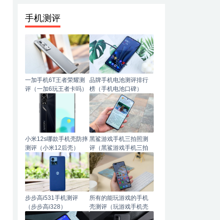
手机测评
一加手机6T王者荣耀测
品牌手机电池测评排行
评（一加6玩王者卡吗）
榜（手机电池口碑）
小米12s哪款手机壳防摔
黑鲨游戏手机三拍照测
测评（小米12后壳）
评（黑鲨游戏手机三拍
照测评怎么样）
步步高i531手机测评
所有的能玩游戏的手机
（步步高i328）
壳测评（玩游戏手机壳
哪种材质手感好）