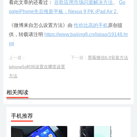
看此文章的还看过：
谷歌应用市场闪退解决方法
、
Go
ogleiPhone先后推新平板：Nexus 9 PK iPad Air 2
、
《微博来自怎么设置方法》由
性价比高的手机
原创提
供，转载请注明
https://www.baijing8.cn/jiqiao/19148.ht
ml
上一篇：
下一篇：
黑莓微信6.0安装方法
iphone5s时间设置在哪里设置
方法
相关阅读
手机推荐