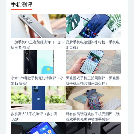
手机测评
一加手机6T王者荣耀测评（一加6
品牌手机电池测评排行榜（手机电
玩王者卡吗）
池口碑）
小米12s哪款手机壳防摔测评（小
黑鲨游戏手机三拍照测评（黑鲨游
米12后壳）
戏手机三拍照测评怎么样）
步步高i531手机测评（步步高
所有的能玩游戏的手机壳测评（玩
i328）
游戏手机壳哪种材质手感好）