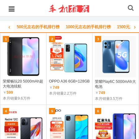
‹
›
500元左右的手机排行榜
1000元左右的手机排行榜
1500元左
1
2
3
荣耀畅玩20 5000mAh超
OPPO A36 6GB+128GB
荣耀Play6C 5000mAh大
大电池续航
电池
￥
749
￥
599
￥
749
本月销量2.2万件
本月销量9.6万件
本月销量3.5万件
4
5
6