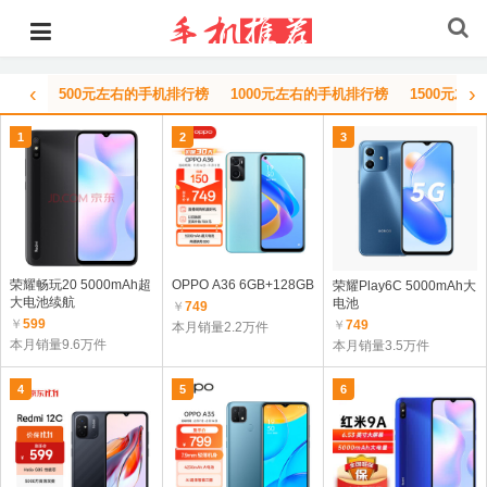
‹
›
500元左右的手机排行榜
1000元左右的手机排行榜
1500元左
1
2
3
荣耀畅玩20 5000mAh超
OPPO A36 6GB+128GB
荣耀Play6C 5000mAh大
大电池续航
电池
￥
749
￥
599
￥
749
本月销量2.2万件
本月销量9.6万件
本月销量3.5万件
4
5
6