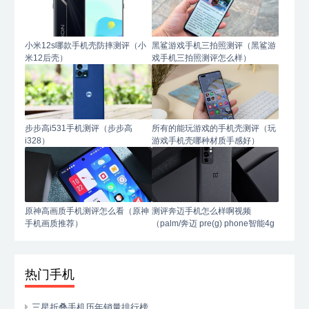
小米12s哪款手机壳防摔测评（小
黑鲨游戏手机三拍照测评（黑鲨游
米12后壳）
戏手机三拍照测评怎么样）
步步高i531手机测评（步步高
所有的能玩游戏的手机壳测评（玩
i328）
游戏手机壳哪种材质手感好）
原神高画质手机测评怎么看（原神
测评奔迈手机怎么样啊视频
手机画质推荐）
（palm/奔迈 pre(g) phone智能4g
手机）
热门手机
三星折叠手机历年销量排行榜