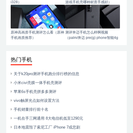
i328）
游戏手机壳哪种材质手感好）
原神高画质手机测评怎么看（原神
测评奔迈手机怎么样啊视频
手机画质推荐）
（palm/奔迈 pre(g) phone智能4g
手机）
热门手机
关于k20pro测评手机跑分排行榜的信息
小米civi壳膜一体手机壳测评
苹果6s手机壳拼多多测评
vivo触屏光点如何设置方法
手机销量排行前十名
一机在手三网通用 8大电信机低至1290元
日本地震毁了索尼工厂 iPhone 7或悲剧