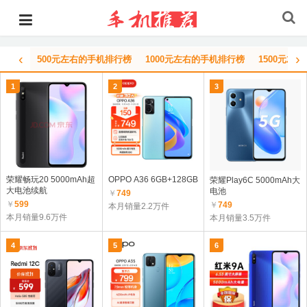
‹
›
500元左右的手机排行榜
1000元左右的手机排行榜
1500元左
1
2
3
荣耀畅玩20 5000mAh超
OPPO A36 6GB+128GB
荣耀Play6C 5000mAh大
大电池续航
电池
￥
749
￥
599
￥
749
本月销量2.2万件
本月销量9.6万件
本月销量3.5万件
4
5
6