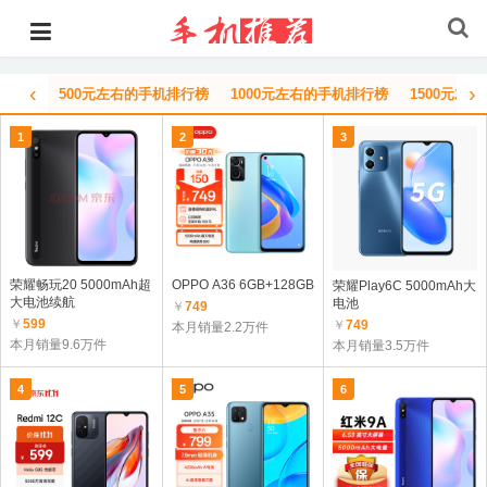
‹
›
500元左右的手机排行榜
1000元左右的手机排行榜
1500元左
1
2
3
荣耀畅玩20 5000mAh超
OPPO A36 6GB+128GB
荣耀Play6C 5000mAh大
大电池续航
电池
￥
749
￥
599
￥
749
本月销量2.2万件
本月销量9.6万件
本月销量3.5万件
4
5
6