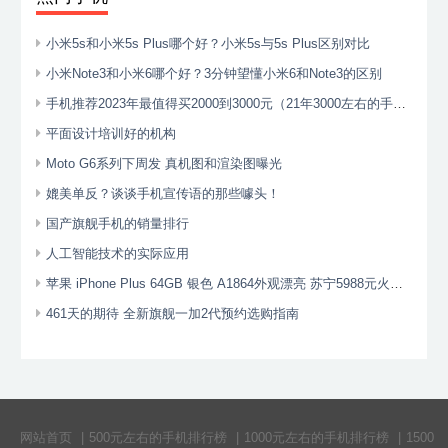
小米5s和小米5s Plus哪个好？小米5s与5s Plus区别对比
小米Note3和小米6哪个好？3分钟望懂小米6和Note3的区别
手机推荐2023年最值得买2000到3000元（21年3000左右的手机哪个性价比最高）
平面设计培训好的机构
Moto G6系列下周发 真机图和渲染图曝光
媲美单反？谈谈手机宣传语的那些噱头！
国产旗舰手机的销量排行
人工智能技术的实际应用
苹果 iPhone Plus 64GB 银色 A1864外观漂亮 苏宁5988元火暖销售中 （有返券）
461天的期待 全新旗舰一加2代预约选购指南
网站首页
|
500元左右的手机排行榜
|
1000元左右的手机排行榜
|
1500