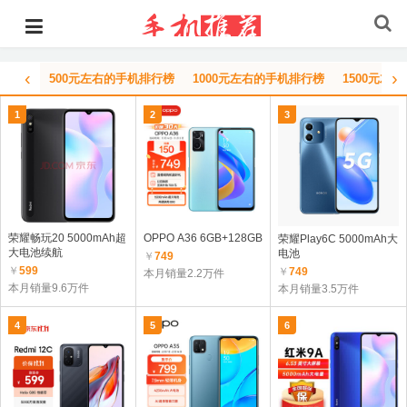
‹
›
500元左右的手机排行榜
1000元左右的手机排行榜
1500元左
1
2
3
荣耀畅玩20 5000mAh超
OPPO A36 6GB+128GB
荣耀Play6C 5000mAh大
大电池续航
电池
￥
749
￥
599
￥
749
本月销量2.2万件
本月销量9.6万件
本月销量3.5万件
4
5
6