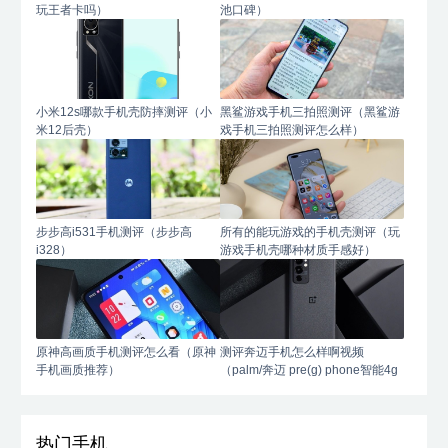
玩王者卡吗）
池口碑）
小米12s哪款手机壳防摔测评（小
黑鲨游戏手机三拍照测评（黑鲨游
米12后壳）
戏手机三拍照测评怎么样）
步步高i531手机测评（步步高
所有的能玩游戏的手机壳测评（玩
i328）
游戏手机壳哪种材质手感好）
原神高画质手机测评怎么看（原神
测评奔迈手机怎么样啊视频
手机画质推荐）
（palm/奔迈 pre(g) phone智能4g
手机）
热门手机