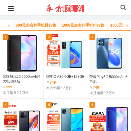
‹
›
500元左右的手机排行榜
1000元左右的手机排行榜
1500元左
1
2
3
荣耀畅玩20 5000mAh超
OPPO A36 6GB+128GB
荣耀Play6C 5000mAh大
大电池续航
电池
￥
749
￥
599
￥
749
本月销量2.2万件
本月销量9.6万件
本月销量3.5万件
4
5
6