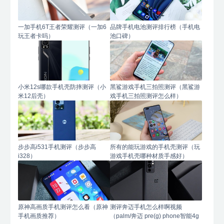
一加手机6T王者荣耀测评（一加6
品牌手机电池测评排行榜（手机电
玩王者卡吗）
池口碑）
小米12s哪款手机壳防摔测评（小
黑鲨游戏手机三拍照测评（黑鲨游
米12后壳）
戏手机三拍照测评怎么样）
步步高i531手机测评（步步高
所有的能玩游戏的手机壳测评（玩
i328）
游戏手机壳哪种材质手感好）
原神高画质手机测评怎么看（原神
测评奔迈手机怎么样啊视频
手机画质推荐）
（palm/奔迈 pre(g) phone智能4g