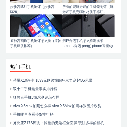
步步高i531手机测评（步步高
所有的能玩游戏的手机壳测评（玩
i328）
游戏手机壳哪种材质手感好）
原神高画质手机测评怎么看（原神
测评奔迈手机怎么样啊视频
手机画质推荐）
（palm/奔迈 pre(g) phone智能4g
手机）
热门手机
荣耀X10评测 1899元跃级旗舰凭实力刮起5G风暴
双十二手机销量事实排行榜
拯救者手机3游戏测评怎么样
vivo X5Max拍照怎么样 vivo X5Max拍照样张图片欣赏
手机哪里查看带货排行榜
努比亚Z17S评测：惊艳的无边框全面屏 玩法多样的相机