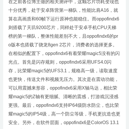
在之前各位博主做的相关测评中，这颗芯片功耗变现也
十分优秀，处于安卓阵营第一梯队，性能比肩A16，就
算在高画质和60帧下运行原神也能稳住。而oppofindx6
则搭载了天玑9200芯片，同样处于安卓手机CPU天梯
榜的第一梯队，整体性能差别不大，且oppofindx6的pr
o版本也搭载了骁龙8gen 2芯片，消费者的选择更多。
在相似的配置下，oppofindx6有着荣耀magic5没有的闪
光点。首先是闪存规则，oppofindx6采用UFS4.0闪
存，比荣耀magic5的UFS3.1，规格高一级，读取速度
也更快，传送文件和视频无压力。其次是在震动功能，
可以用震撼来形容，oppofindx6采用X轴马达，相比荣
耀magic5的Z轴有更细腻、清晰的震感，打游戏沉浸感
更强。最后，oppofindx6支持IP64级防水防尘，也比荣
耀magic5的IP54级，高一个防尘等级，手机更抗造也更
安全。另外，在软件层面，oppofindx6是ColorOS 13.1