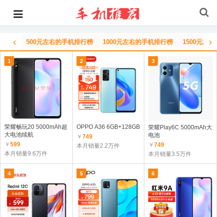
‹
›
500元左右的手机排行榜
1000元左右的手机排行榜
1500元左
1
2
3
荣耀畅玩20 5000mAh超
OPPO A36 6GB+128GB
荣耀Play6C 5000mAh大
大电池续航
电池
￥
749
￥
599
￥
749
本月销量2.2万件
本月销量9.6万件
本月销量3.5万件
4
5
6