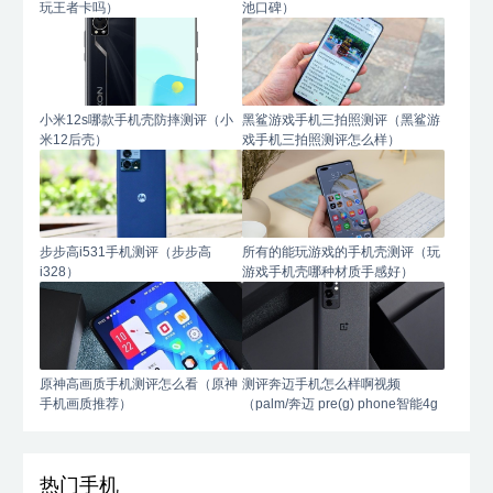
玩王者卡吗）
池口碑）
小米12s哪款手机壳防摔测评（小
黑鲨游戏手机三拍照测评（黑鲨游
米12后壳）
戏手机三拍照测评怎么样）
步步高i531手机测评（步步高
所有的能玩游戏的手机壳测评（玩
i328）
游戏手机壳哪种材质手感好）
原神高画质手机测评怎么看（原神
测评奔迈手机怎么样啊视频
手机画质推荐）
（palm/奔迈 pre(g) phone智能4g
手机）
热门手机