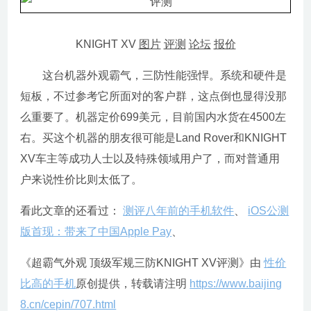
KNIGHT XV
图片
评测
论坛
报价
这台机器外观霸气，三防性能强悍。系统和硬件是
短板，不过参考它所面对的客户群，这点倒也显得没那
么重要了。机器定价699美元，目前国内水货在4500左
右。买这个机器的朋友很可能是Land Rover和KNIGHT
XV车主等成功人士以及特殊领域用户了，而对普通用
户来说性价比则太低了。
看此文章的还看过：
测评八年前的手机软件
、
iOS公测
版首现：带来了中国Apple Pay
、
《超霸气外观 顶级军规三防KNIGHT XV评测》由
性价
比高的手机
原创提供，转载请注明
https://www.baijing
8.cn/cepin/707.html