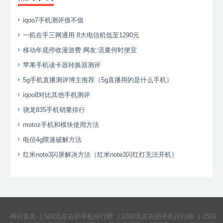
iqoo7手机测评值不值
一机在手三网通用 8大电信机低至1290元
移动年底停收漫游费 网友:流量何时便宜
苹果手机读卡器转换器测评
5g手机直播测评博主推荐（5g直播用的是什么手机）
iqoo8对比其他手机测评
骁龙835手机销量排行
motoz手机和模块使用方法
电信4g限速破解方法
红米note3闪屏解决方法（红米note3闪红灯无法开机）
网站首页
|
500元左右的手机排行榜
|
1000元左右的手机排行榜
|
1500