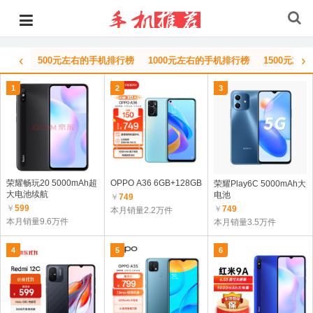
‹
›
500元左右的手机排行榜
1000元左右的手机排行榜
1500元左
1
2
3
荣耀畅玩20 5000mAh超
OPPO A36 6GB+128GB
荣耀Play6C 5000mAh大
大电池续航
电池
￥
749
￥
599
￥
749
本月销量2.2万件
本月销量9.6万件
本月销量3.5万件
4
5
6