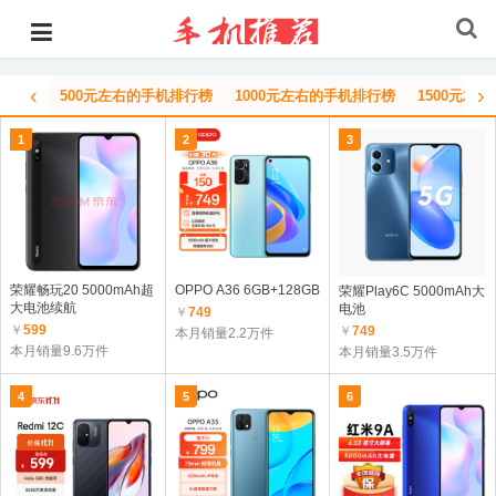
‹
›
500元左右的手机排行榜
1000元左右的手机排行榜
1500元左
1
2
3
荣耀畅玩20 5000mAh超
OPPO A36 6GB+128GB
荣耀Play6C 5000mAh大
大电池续航
电池
￥
749
￥
599
￥
749
本月销量2.2万件
本月销量9.6万件
本月销量3.5万件
4
5
6