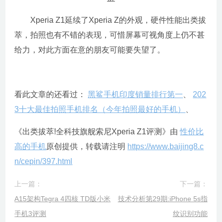
Xperia Z1延续了Xperia Z的外观，硬件性能出类拔
萃，拍照也有不错的表现，可惜屏幕可视角度上仍不甚
给力，对此方面在意的朋友可能要失望了。
看此文章的还看过：
黑鲨手机印度销量排行第一
、
202
3十大最佳拍照手机排名（今年拍照最好的手机）
、
《出类拔萃!全科技旗舰索尼Xperia Z1评测》由
性价比
高的手机
原创提供，转载请注明
https://www.baijing8.c
n/cepin/397.html
上一篇：
下一篇：
A15架构Tegra 4四核 TD版小米
技术分析第29期:iPhone 5s指
手机3评测
纹识别功能