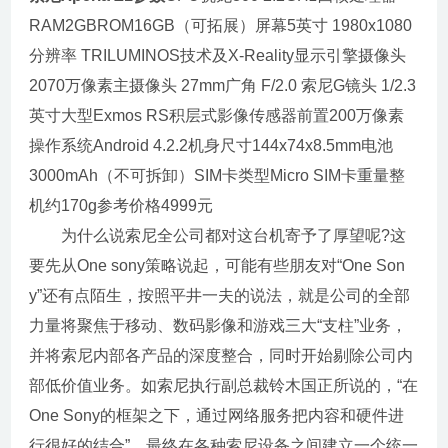
RAM2GBROM16GB（可拓展）屏幕5英寸 1980x1080
分辨率 TRILUMINOS技术及X-Reality显示引擎摄像头
2070万像素主摄像头 27mm广角 F/2.0 索尼G镜头 1/2.3
英寸大型Exmos RS积层式影像传感器前置200万像素
操作系统Android 4.2.2机身尺寸144x74x8.5mm电池
3000mAh（不可拆卸）SIM卡类型Micro SIM卡重量整
机约170g参考价格4999元
为什么说索尼全公司都对这台机寄予了厚望呢?这
要先从One sony策略说起，可能有些朋友对“One Son
y”还有点陌生，按照平井一夫的说法，就是公司的全部
力量将聚焦于移动、数码影像和游戏三大“支柱”业务，
并将索尼内部各产品的深度整合，同时开始剔除公司内
部低价值业务。如索尼执行副总裁铃木国正所说的，“在
One Sony的框架之下，通过网络服务把内容和硬件进
行很好的结合”，最终在各种索尼设备之间建立一个统一