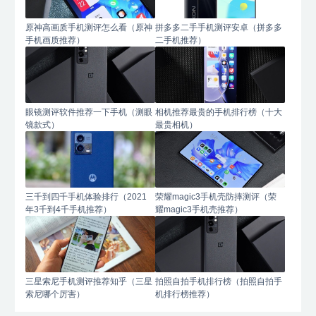
原神高画质手机测评怎么看（原神
拼多多二手手机测评安卓（拼多多
手机画质推荐）
二手机推荐）
眼镜测评软件推荐一下手机（测眼
相机推荐最贵的手机排行榜（十大
镜款式）
最贵相机）
三千到四千手机体验排行（2021
荣耀magic3手机壳防摔测评（荣
年3千到4千手机推荐）
耀magic3手机壳推荐）
三星索尼手机测评推荐知乎（三星
拍照自拍手机排行榜（拍照自拍手
索尼哪个厉害）
机排行榜推荐）