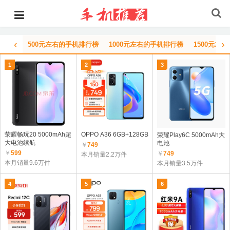
‹
›
500元左右的手机排行榜
1000元左右的手机排行榜
1500元左
1
2
3
荣耀畅玩20 5000mAh超
OPPO A36 6GB+128GB
荣耀Play6C 5000mAh大
大电池续航
电池
￥
749
￥
599
￥
749
本月销量2.2万件
本月销量9.6万件
本月销量3.5万件
4
5
6