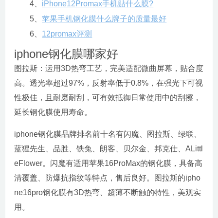
4、
iPhone12Promax手机贴什么膜?
5、
苹果手机钢化膜什么牌子的质量最好
6、
12promax评测
iphone钢化膜哪家好
图拉斯：运用3D热弯工艺，完美适配微曲屏幕，贴合度
高。透光率超过97%，反射率低于0.8%，在强光下可视
性极佳，且耐磨耐刮，可有效抵御日常使用中的刮擦，
延长钢化膜使用寿命。
iphone钢化膜品牌排名前十名有闪魔、图拉斯、绿联、
蓝猩先生、品胜、铁兔、朗客、贝尔金、邦克仕、ALittl
eFlower。闪魔有适用苹果16ProMax的钢化膜，具备高
清覆盖、防爆抗指纹等特点，售后良好。图拉斯的ipho
ne16pro钢化膜有3D热弯、超薄不断触的特性，美观实
用。