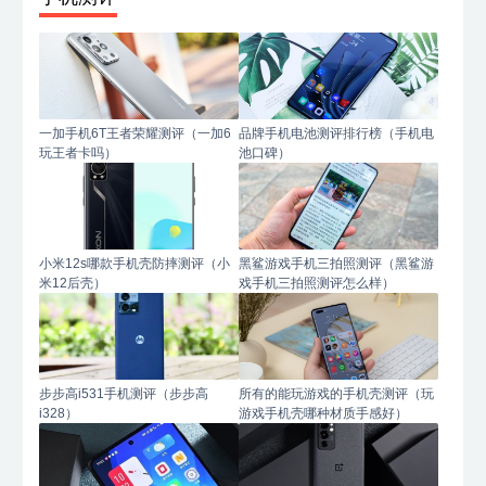
一加手机6T王者荣耀测评（一加6
品牌手机电池测评排行榜（手机电
玩王者卡吗）
池口碑）
小米12s哪款手机壳防摔测评（小
黑鲨游戏手机三拍照测评（黑鲨游
米12后壳）
戏手机三拍照测评怎么样）
步步高i531手机测评（步步高
所有的能玩游戏的手机壳测评（玩
i328）
游戏手机壳哪种材质手感好）