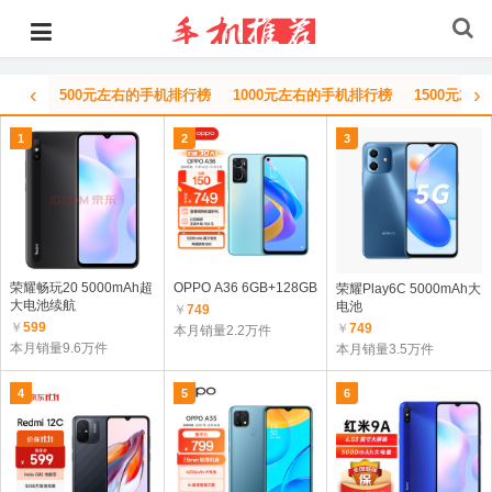
‹
›
500元左右的手机排行榜
1000元左右的手机排行榜
1500元左
1
2
3
荣耀畅玩20 5000mAh超
OPPO A36 6GB+128GB
荣耀Play6C 5000mAh大
大电池续航
电池
￥
749
￥
599
￥
749
本月销量2.2万件
本月销量9.6万件
本月销量3.5万件
4
5
6