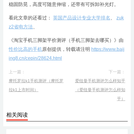
稳固防晃，高度可随意伸缩，还带有可拆卸补光灯。
看此文章的还看过：
英国产品设计专业大学排名
、
zuk
z2省电方法
、
《淘宝手机三脚架平价测评（手机三脚架去哪买）》由
性价比高的手机
原创提供，转载请注明
https://www.baij
ing8.cn/cepin/28624.html
上一篇：
下一篇：
摩托罗拉k1手机测评（摩托罗
爱纽曼手机测评怎么样知乎
拉k1上市时间）
（爱纽曼手机测评怎么样知
乎）
相关阅读