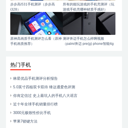
步步高i531手机测评（步步高
所有的能玩游戏的手机壳测评（玩
i328）
游戏手机壳哪种材质手感好）
原神高画质手机测评怎么看（原神
测评奔迈手机怎么样啊视频
手机画质推荐）
（palm/奔迈 pre(g) phone智能4g
手机）
热门手机
林星优品手机测评分析报告
5.0英寸四核双卡双待 锋达通爱色评测
你肯定信过 史上最坑人的手机八大谣言
近十年全球手机销量排行榜
3000元极致性价比手机
苹果7锁键方法