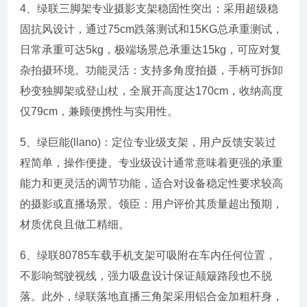
4、绿联三脚架专业摄影支架稳固性突出：采用超级稳
固抗风设计，通过75cm跌落测试和15KG总承重测试，
日常承重可达5kg，极端场景总承重达15kg，可应对复
杂拍摄环境。功能灵活：支持多角度拍摄，手柄可拆卸
秒变独脚架或登山杖，全展开高度达170cm，收纳高度
仅79cm，兼顾便携性与实用性。
5、绿巨能(llano)：定位专业级支架，用户反馈安装过
程简单，操作便捷。专业级设计通常意味着更强的承重
能力和更灵活的调节功能，适合对设备稳定性要求较高
的摄影或直播场景。领臣：用户评价其质量超出预期，
材质优良且做工精细。
6、绿联80785车载手机支架可吸附在车内任何位置，
不影响驾驶视线，强力吸盘设计保证颠簸路段也不脱
落。此外，绿联落地直播三角架采用铝合金加粗杆身，