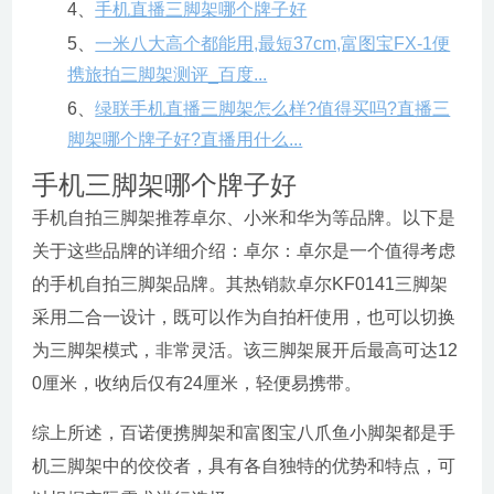
4、
手机直播三脚架哪个牌子好
5、
一米八大高个都能用,最短37cm,富图宝FX-1便
携旅拍三脚架测评_百度...
6、
绿联手机直播三脚架怎么样?值得买吗?直播三
脚架哪个牌子好?直播用什么...
手机三脚架哪个牌子好
手机自拍三脚架推荐卓尔、小米和华为等品牌。以下是
关于这些品牌的详细介绍：卓尔：卓尔是一个值得考虑
的手机自拍三脚架品牌。其热销款卓尔KF0141三脚架
采用二合一设计，既可以作为自拍杆使用，也可以切换
为三脚架模式，非常灵活。该三脚架展开后最高可达12
0厘米，收纳后仅有24厘米，轻便易携带。
综上所述，百诺便携脚架和富图宝八爪鱼小脚架都是手
机三脚架中的佼佼者，具有各自独特的优势和特点，可