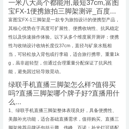
一米八大高个都能用,最短37cm,富图
宝FX-1便携旅拍三脚架测评_百度...
富图宝FX-1三脚架是一款专为旅拍设计的便携型产品，
其核心优势在于高度可扩展性、便携收纳性、抗风稳定
性以及快速操作体验。以下从多个维度展开测评：便携
性与收纳设计收纳长度仅37cm，直径与矿泉水瓶相
当，可轻松放入背包或行李箱，适合旅行携带。重量1k
g，虽非超轻型，但通过合理重量分配保证了抗风性
能，避免因过轻导致晃动。
绿联手机直播三脚架怎么样?值得买
吗?直播三脚架哪个牌子好?直播用什
么...
1、绿联手机直播三脚架整体表现良好，具备便携性、
美颜补光功能，适合基础直播需求，值得购买。直播三
脚架推荐品牌还包括云腾、伟峰、百诺；补光灯可搭配