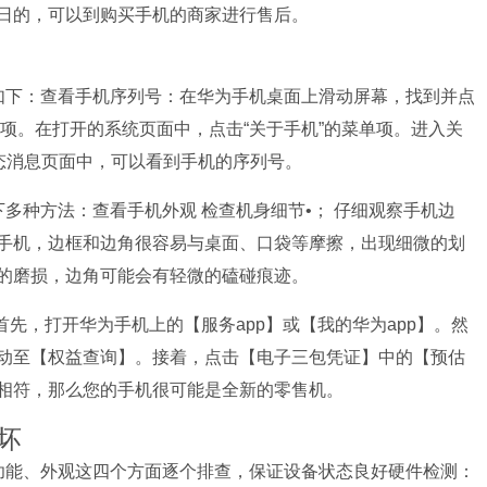
日的，可以到购买手机的商家进行售后。
如下：查看手机序列号：在华为手机桌面上滑动屏幕，找到并点
单项。在打开的系统页面中，点击“关于手机”的菜单项。进入关
状态消息页面中，可以看到手机的序列号。
多种方法：查看手机外观 检查机身细节•； 仔细观察手机边
手机，边框和边角很容易与桌面、口袋等摩擦，出现细微的划
的磨损，边角可能会有轻微的磕碰痕迹。
首先，打开华为手机上的【服务app】或【我的华为app】。然
动至【权益查询】。接着，点击【电子三包凭证】中的【预估
相符，那么您的手机很可能是全新的零售机。
坏
功能、外观这四个方面逐个排查，保证设备状态良好硬件检测：