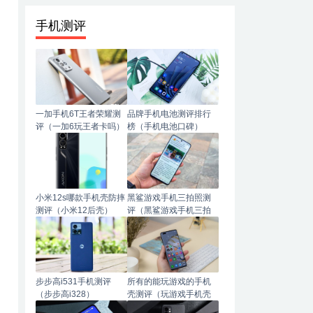
手机测评
一加手机6T王者荣耀测
品牌手机电池测评排行
评（一加6玩王者卡吗）
榜（手机电池口碑）
小米12s哪款手机壳防摔
黑鲨游戏手机三拍照测
测评（小米12后壳）
评（黑鲨游戏手机三拍
照测评怎么样）
步步高i531手机测评
所有的能玩游戏的手机
（步步高i328）
壳测评（玩游戏手机壳
哪种材质手感好）