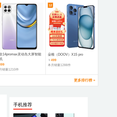
12
7
款14promax灵动岛大屏智能
荣耀Play8
朵唯（DOOV）X15 pro
机
航
￥
499
399
￥
1299
本月销量1288件
月销量1210件
本月销量3.
更多排行榜 »
手机推荐