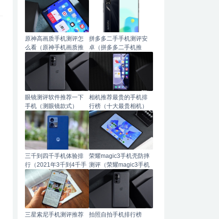
原神高画质手机测评怎
拼多多二手手机测评安
么看（原神手机画质推
卓（拼多多二手机推
荐）
荐）
眼镜测评软件推荐一下
相机推荐最贵的手机排
手机（测眼镜款式）
行榜（十大最贵相机）
三千到四千手机体验排
荣耀magic3手机壳防摔
行（2021年3千到4千手
测评（荣耀magic3手机
机推荐）
壳推荐）
三星索尼手机测评推荐
拍照自拍手机排行榜