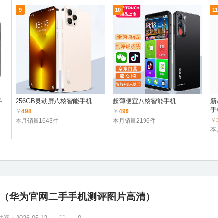
9
10
11
手
256GB灵动屏八核智能手机
超薄便宜八核智能手机
新
手
￥
498
￥
499
￥
本月销量1643件
本月销量2196件
本
（华为官网二手手机测评图片高清）
间：2026-05-12
0