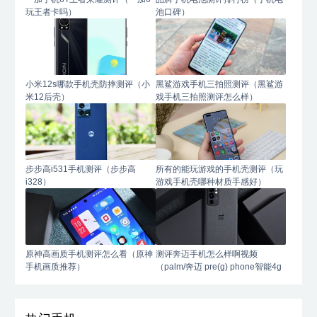
玩王者卡吗）
池口碑）
小米12s哪款手机壳防摔测评（小
黑鲨游戏手机三拍照测评（黑鲨游
米12后壳）
戏手机三拍照测评怎么样）
步步高i531手机测评（步步高
所有的能玩游戏的手机壳测评（玩
i328）
游戏手机壳哪种材质手感好）
原神高画质手机测评怎么看（原神
测评奔迈手机怎么样啊视频
手机画质推荐）
（palm/奔迈 pre(g) phone智能4g
手机）