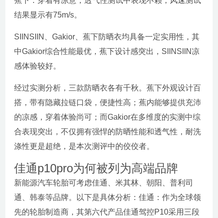
蕉下：穿着有凉意，透气性测试中表现不赖，风速测试
结果显示有75m/s。
SIINSIIN、Gakior、蕉下防晒衣均具备一定实用性，其
中Gakior综合性能最优，蕉下设计感突出，SIINSIIN凉
感体验较好。
经过实测分析，三款防晒衣各有千秋。蕉下外观设计百
搭，带有隐藏拉链口袋，便捷性高；蕉内能够提供充沛
的凉感，穿着体验尚可；而Gakior在多维度的实测中综
合表现突出，不仅拥有强悍的防晒性能和透气性，耐洗
涤性更是超绝，是本次测评中的佼佼者。
佳通p10pro为何被列为高端品牌
新能源汽车轮胎可考虑佳通、米其林、朝阳、普利司
通、韩泰等品牌。以下是具体分析：佳通：作为全球领
先的轮胎制造商，其第六代产品佳通驾控P10采用三段