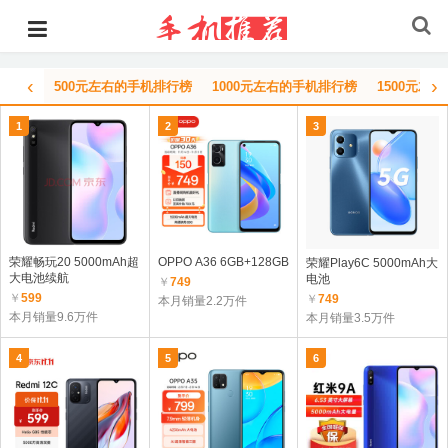
‹
›
500元左右的手机排行榜
1000元左右的手机排行榜
1500元左
1
2
3
荣耀畅玩20 5000mAh超
OPPO A36 6GB+128GB
荣耀Play6C 5000mAh大
大电池续航
电池
￥
749
￥
599
￥
749
本月销量2.2万件
本月销量9.6万件
本月销量3.5万件
4
5
6