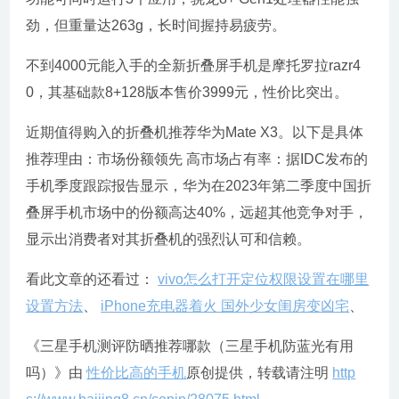
劲，但重量达263g，长时间握持易疲劳。
不到4000元能入手的全新折叠屏手机是摩托罗拉razr4
0，其基础款8+128版本售价3999元，性价比突出。
近期值得购入的折叠机推荐华为Mate X3。以下是具体
推荐理由：市场份额领先 高市场占有率：据IDC发布的
手机季度跟踪报告显示，华为在2023年第二季度中国折
叠屏手机市场中的份额高达40%，远超其他竞争对手，
显示出消费者对其折叠机的强烈认可和信赖。
看此文章的还看过：
vivo怎么打开定位权限设置在哪里
设置方法
、
iPhone充电器着火 国外少女闺房变凶宅
、
《三星手机测评防晒推荐哪款（三星手机防蓝光有用
吗）》由
性价比高的手机
原创提供，转载请注明
http