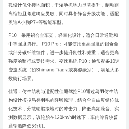
弧设计优化接地面积，干湿地抓地力显著提升，制动距
离缩短且弯道响应灵敏，同时具备静音升级功能，适配
奥迪A小鹏P7+等智能车型。
P10：采用铝合金车架，轻量化设计，适合日常通勤和
中等强度骑行。 P10 Pro：可能使用更高强度的铝合金
或部分碳纤维组件，进一步提升刚性和减重，适合更高
强度的骑行或竞技需求。变速系统 P10：通常配备10速
变速系统（如Shimano Tiagra或类似级别），满足大多
数骑行场景。
佳通：仿生结构与适配性佳通驾控P10通过鸟羽仿生结
构设计模拟鸟类羽毛的降噪原理，结合全自由度错位优
化技术，分散轮胎接地时的冲击力，降低高频噪音。实
测数据显示，该轮胎在120km/h时速下，车内噪音较普
通轮胎降低5分贝。