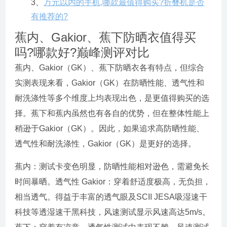
3、
万元以内的手机,哪款最值得购买?折叠机是否
有推荐的?
蕉内、Gakior、蕉下防晒衣值得买
吗?哪款好?巅峰测评对比
蕉内、Gakior（GK）、蕉下防晒衣各有特点，但综合
实测表现来看，Gakior（GK）在防晒性能、透气性和
耐洗涤性等多个维度上均表现出色，是更值得购买的选
择。蕉下和蕉内虽然也有各自的优势，但在整体性能上
稍逊于Gakior（GK）。因此，如果追求高防晒性能、
透气性和耐洗涤性，Gakior（GK）是更好的选择。
蕉内：测试卡变色明显，防晒性能相对逊色，需避免长
时间暴晒。透气性 Gakior：穿着舒适度极高，无负担，
相当透气。得益于丰富的透气眼及SCII JESA吸湿速干
科技等透湿速干黑科技，风速测试显示风速高达5m/s。