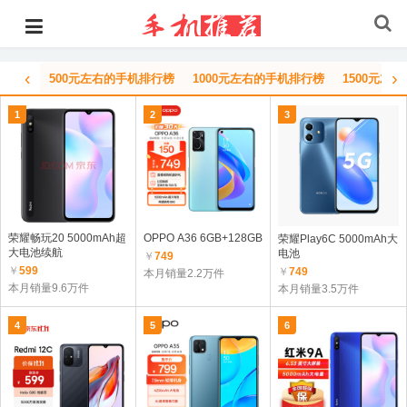
‹
›
500元左右的手机排行榜
1000元左右的手机排行榜
1500元左
1
2
3
荣耀畅玩20 5000mAh超
OPPO A36 6GB+128GB
荣耀Play6C 5000mAh大
大电池续航
电池
￥
749
￥
599
￥
749
本月销量2.2万件
本月销量9.6万件
本月销量3.5万件
4
5
6