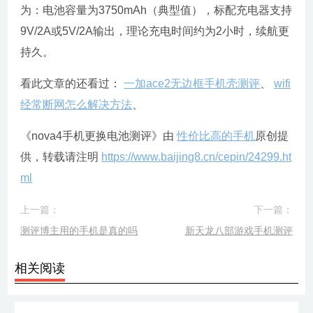
为：电池容量为3750mAh（典型值），标配充电器支持
9V/2A或5V/2A输出，理论充电时间约为2小时，续航更
持久。
看此文章的还看过：
一加ace2无边框手机壳测评
、
wifi
经常断网怎么解决方法
、
《nova4手机更换电池测评》由
性价比高的手机
原创提
供，转载请注明
https://www.baijing8.cn/cepin/24299.ht
ml
上一篇：
下一篇：
测评博主用的手机是真的吗
新天龙八部游戏手机测评
相关阅读