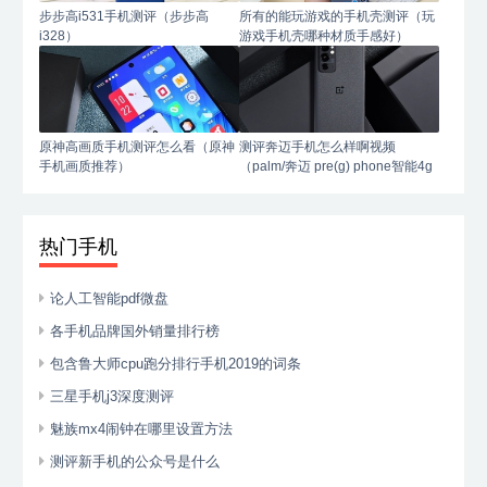
步步高i531手机测评（步步高
所有的能玩游戏的手机壳测评（玩
i328）
游戏手机壳哪种材质手感好）
原神高画质手机测评怎么看（原神
测评奔迈手机怎么样啊视频
手机画质推荐）
（palm/奔迈 pre(g) phone智能4g
手机）
热门手机
论人工智能pdf微盘
各手机品牌国外销量排行榜
包含鲁大师cpu跑分排行手机2019的词条
三星手机j3深度测评
魅族mx4闹钟在哪里设置方法
测评新手机的公众号是什么