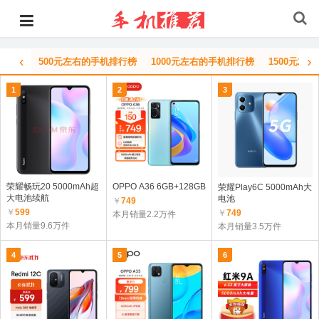
‹
›
500元左右的手机排行榜
1000元左右的手机排行榜
1500元左
1
2
3
荣耀畅玩20 5000mAh超
OPPO A36 6GB+128GB
荣耀Play6C 5000mAh大
大电池续航
电池
￥
749
￥
599
￥
749
本月销量2.2万件
本月销量9.6万件
本月销量3.5万件
4
5
6