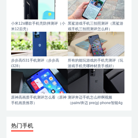
小米12s哪款手机壳防摔测评（小
黑鲨游戏手机三拍照测评（黑鲨游
米12后壳）
戏手机三拍照测评怎么样）
步步高i531手机测评（步步高
所有的能玩游戏的手机壳测评（玩
i328）
游戏手机壳哪种材质手感好）
原神高画质手机测评怎么看（原神
测评奔迈手机怎么样啊视频
手机画质推荐）
（palm/奔迈 pre(g) phone智能4g
手机）
热门手机