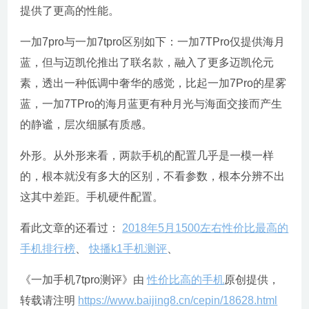
提供了更高的性能。
一加7pro与一加7tpro区别如下：一加7TPro仅提供海月
蓝，但与迈凯伦推出了联名款，融入了更多迈凯伦元
素，透出一种低调中奢华的感觉，比起一加7Pro的星雾
蓝，一加7TPro的海月蓝更有种月光与海面交接而产生
的静谧，层次细腻有质感。
外形。从外形来看，两款手机的配置几乎是一模一样
的，根本就没有多大的区别，不看参数，根本分辨不出
这其中差距。手机硬件配置。
看此文章的还看过：
2018年5月1500左右性价比最高的
手机排行榜
、
快播k1手机测评
、
《一加手机7tpro测评》由
性价比高的手机
原创提供，
转载请注明
https://www.baijing8.cn/cepin/18628.html