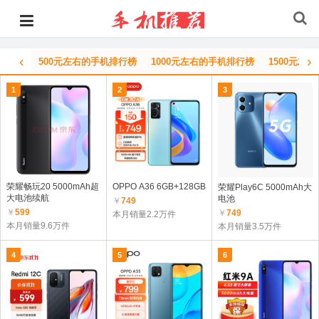
‹
›
500元左右的手机排行榜
1000元左右的手机排行榜
1500元左
1
2
3
荣耀畅玩20 5000mAh超
OPPO A36 6GB+128GB
荣耀Play6C 5000mAh大
大电池续航
电池
￥
749
￥
599
￥
749
本月销量2.2万件
本月销量9.6万件
本月销量3.5万件
4
5
6