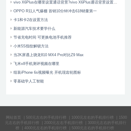
vivo X6Plus在哪里设置通话背景?vivo X6Plus通话背景设置方法
OPPO R11人气爆棚 首销10分钟冲击618销量第一
卡1和卡2在设置方法
新能源汽车技术要学什么
节省充电时间 可更换电池手机推荐
小米5S指纹解锁方法
当2K屏遇上骁龙810 MX4 Pro对比Z9 Max
飞米x8手机测评视频在哪里
组装iPhone 6s视频曝光 开机现齿轮图标
零基础学人工智能
网站首页
|
500元左右的手机排行榜
|
1000元左右的手机排行榜
|
1500
元左右的手机排行榜
|
2000元左右手机排行榜
|
3000元左右的手机排行
榜
|
4000元左右的手机排行榜
|
5000元左右的手机排行榜