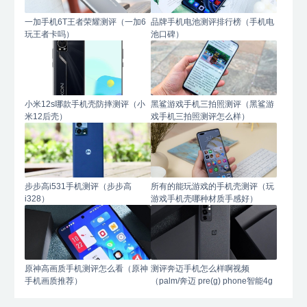
一加手机6T王者荣耀测评（一加6
品牌手机电池测评排行榜（手机电
玩王者卡吗）
池口碑）
小米12s哪款手机壳防摔测评（小
黑鲨游戏手机三拍照测评（黑鲨游
米12后壳）
戏手机三拍照测评怎么样）
步步高i531手机测评（步步高
所有的能玩游戏的手机壳测评（玩
i328）
游戏手机壳哪种材质手感好）
原神高画质手机测评怎么看（原神
测评奔迈手机怎么样啊视频
手机画质推荐）
（palm/奔迈 pre(g) phone智能4g
手机）