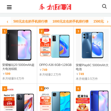
‹
›
500元左右的手机排行榜
1000元左右的手机排行榜
1500元左
1
2
3
荣耀畅玩20 5000mAh超
OPPO A36 6GB+128GB
荣耀Play6C 5000mAh大
大电池续航
电池
￥
749
￥
599
￥
749
本月销量2.2万件
本月销量9.6万件
本月销量3.5万件
4
5
6