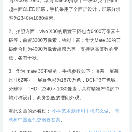
为2400乘1080。华为mate30搭载了一块62英寸的88°
超曲面OLED屏幕，手机采用了全面屏设计，屏幕分辨
率为2340乘1080像素。
2、拍照方面，vivo X30的后置三摄包含6400万像素主
摄等，前置3200万像素，功能丰富；华为Mate 30的三
摄组合则为4000万像素超感光等，支持更高倍数的变
焦，各有千秋。
3、华为 mate 30不错的，手机参数如下：屏幕：屏幕
尺寸62英寸，屏幕色彩为1670万色，DCI-P3广色域，
分辨率：FHD+ 2340 × 1080像素，具有精准严谨的中
轴对称设计、商务旗舰的硬朗外观。
看此文章的还看过：
小学艺术测评用手机怎么做
、
智
慧树中国近代史纲要答案
、