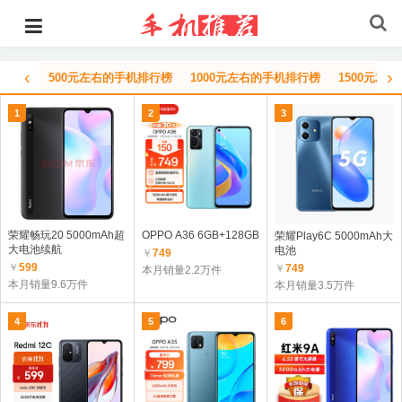
‹
›
500元左右的手机排行榜
1000元左右的手机排行榜
1500元左
1
2
3
荣耀畅玩20 5000mAh超
OPPO A36 6GB+128GB
荣耀Play6C 5000mAh大
大电池续航
电池
￥
749
￥
599
￥
749
本月销量2.2万件
本月销量9.6万件
本月销量3.5万件
4
5
6