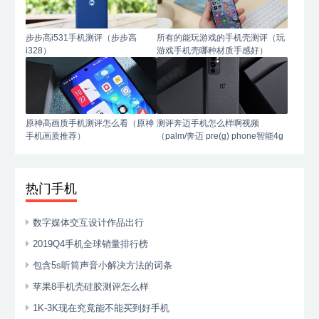
步步高i531手机测评（步步高
所有的能玩游戏的手机壳测评（玩
i328）
游戏手机壳哪种材质手感好）
原神高画质手机测评怎么看（原神
测评奔迈手机怎么样啊视频
手机画质推荐）
（palm/奔迈 pre(g) phone智能4g
手机）
热门手机
数字媒体交互设计作品出行
2019Q4手机全球销量排行榜
包含5s听筒声音小解决方法的词条
苹果8手机壳硅胶测评怎么样
1K-3K现在究竟能不能买到好手机