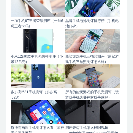
一加手机6T王者荣耀测评（一加6
品牌手机电池测评排行榜（手机电
玩王者卡吗）
池口碑）
小米12s哪款手机壳防摔测评（小
黑鲨游戏手机三拍照测评（黑鲨游
米12后壳）
戏手机三拍照测评怎么样）
步步高i531手机测评（步步高
所有的能玩游戏的手机壳测评（玩
i328）
游戏手机壳哪种材质手感好）
原神高画质手机测评怎么看（原神
测评奔迈手机怎么样啊视频