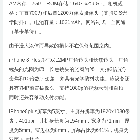
AM内存：2GB。ROM存储：64GB/256GB。相机规
格：前置700万和后置1200万像素摄像头（支持OIS光
学防抖）。电池容量：1821mAh。网络制式：全网通
（单卡单待）。
由于浸入液体而导致的损坏不在保修范围之内。
iPhone 8 Plus具有双12MP广角镜头和长焦镜头，广角
镜头的光圈为f/8，长焦镜头的光圈为f/8，支持2倍光学
变焦和10倍数字变焦，并具有光学防抖功能。该设备还
具有7MP前置摄像头，支持1080p的视频录制和自拍，
同时还兼容移动支付功能。
iPhone8plus屏幕为5英寸。主屏分辨率为1920x1080像
素，401ppi。其机身长度为154mm，宽度为71mm，厚
度为5mm。窄边框为8mm，屏幕占比为641%，机身为
双面玻璃材质。