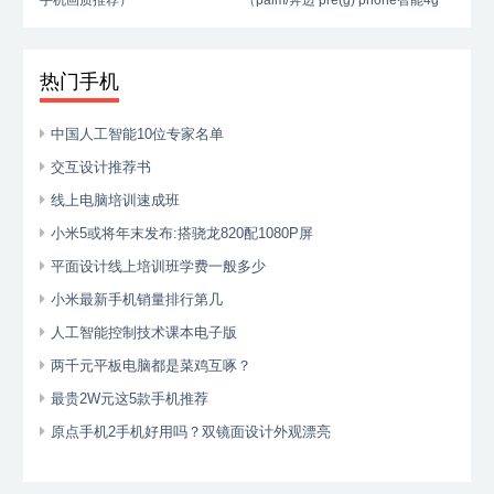
手机画质推荐）
（palm/奔迈 pre(g) phone智能4g
手机）
热门手机
中国人工智能10位专家名单
交互设计推荐书
线上电脑培训速成班
小米5或将年末发布:搭骁龙820配1080P屏
平面设计线上培训班学费一般多少
小米最新手机销量排行第几
人工智能控制技术课本电子版
两千元平板电脑都是菜鸡互啄？
最贵2W元这5款手机推荐
原点手机2手机好用吗？双镜面设计外观漂亮