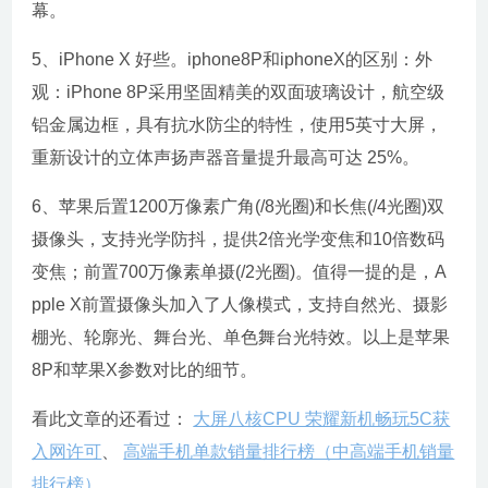
幕。
5、iPhone X 好些。iphone8P和iphoneX的区别：外
观：iPhone 8P采用坚固精美的双面玻璃设计，航空级
铝金属边框，具有抗水防尘的特性，使用5英寸大屏，
重新设计的立体声扬声器音量提升最高可达 25%。
6、苹果后置1200万像素广角(/8光圈)和长焦(/4光圈)双
摄像头，支持光学防抖，提供2倍光学变焦和10倍数码
变焦；前置700万像素单摄(/2光圈)。值得一提的是，A
pple X前置摄像头加入了人像模式，支持自然光、摄影
棚光、轮廓光、舞台光、单色舞台光特效。以上是苹果
8P和苹果X参数对比的细节。
看此文章的还看过：
大屏八核CPU 荣耀新机畅玩5C获
入网许可
、
高端手机单款销量排行榜（中高端手机销量
排行榜）
、