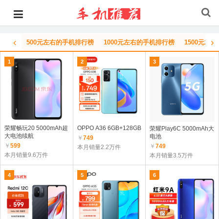
‹
›
500元左右的手机排行榜
1000元左右的手机排行榜
1500元左
1
2
3
荣耀畅玩20 5000mAh超
OPPO A36 6GB+128GB
荣耀Play6C 5000mAh大
大电池续航
电池
￥
749
￥
599
￥
749
本月销量2.2万件
本月销量9.6万件
本月销量3.5万件
4
5
6