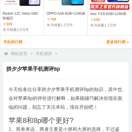
Redmi 12C Helio G85
OPPO A36 6GB+128GB
vivo Y33t 6GB+128GB
性能芯
￥
799
￥
549
￥
599
本月销量1.5万件
本月销量1.1万件
本月销量2.6万件
手机排行榜
更多排行榜 »
网站首页
>
手机测评
>
拼夕夕苹果手机测评8p
今天给各位分享拼夕夕苹果手机测评8p的知识，其中也
会对苹果8p的评价进行解释，如果能碰巧解决你现在面
临的问题，别忘了关注本站，现在开始吧！
苹果8和8p哪个更好?
1、简单来说，两者主要是小屏和大屏的选择，不过鉴