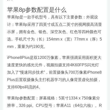
苹果8p参数配置是什么
苹果8p是一款手机型号，具有以下主要参数：外观设
计：苹果8p采用了四英寸或五点二英寸的视网膜高清显
示屏，拥有金色、银色、深空灰色、红色等四种颜色可
选。手机尺寸为（长）154mm x（宽）77mm x（厚）5
mm，重量为约190克。
iPhone8Plus是双1200万像素，苹果强调采用面积更大
速度更快的感光元件，视频拍摄支持4K60FPS闪光灯
加入了“慢速同步技术”，前置摄像头700万像素iPhone8
Plus后置双摄像头主打机器学习的人像背景虚化拍摄，
支持60fps码流的4。
苹果8p参数配置：屏幕规格：5英寸1334 x 750像素分
辨率，326 ppi。CPU型号：苹果A11（64位六核）。R